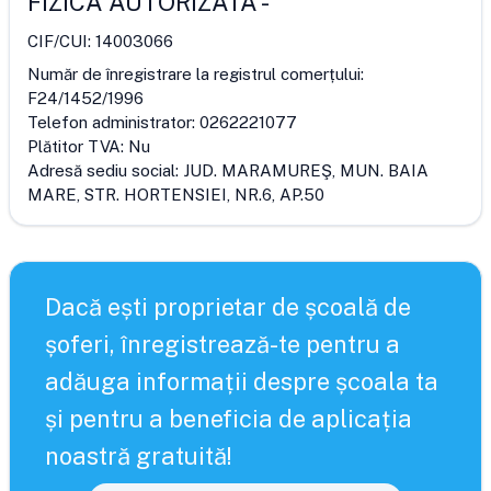
FIZICA AUTORIZATA
-
CIF/CUI:
14003066
Număr de înregistrare la registrul comerțului:
F24/1452/1996
Telefon administrator:
0262221077
Plătitor TVA:
Nu
Adresă sediu social:
JUD. MARAMUREŞ, MUN. BAIA
MARE, STR. HORTENSIEI, NR.6, AP.50
Dacă ești proprietar de școală de
șoferi, înregistrează-te pentru a
adăuga informații despre școala ta
și pentru a beneficia de aplicația
noastră gratuită!