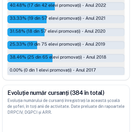
40.48
% (
17
din
42
elevi promovați)
-
Anul 2022
33.33
% (
19
din
57
elevi promovați)
-
Anul 2021
31.58
% (
18
din
57
elevi promovați)
-
Anul 2020
25.33
% (
19
din
75
elevi promovați)
-
Anul 2019
38.46
% (
25
din
65
elevi promovați)
-
Anul 2018
0.00
% (
0
din
1
elevi promovați)
-
Anul 2017
Evoluție număr cursanți (384 în total)
Evoluția numărului de cursanți înregistrați la această școală
de șoferi, în toți anii de activitate. Date preluate din rapoartele
DRPCIV, DGPCI și ARR.