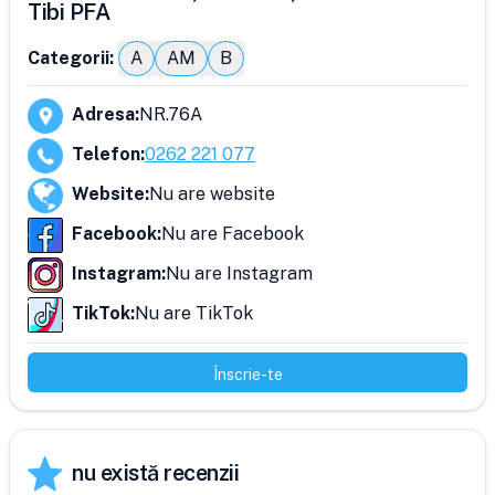
Tibi PFA
Categorii:
A
AM
B
Adresa
:
NR.76A
Telefon
:
0262 221 077
Website
:
Nu are website
Facebook
:
Nu are Facebook
Instagram
:
Nu are Instagram
TikTok
:
Nu are TikTok
Înscrie-te
nu există recenzii