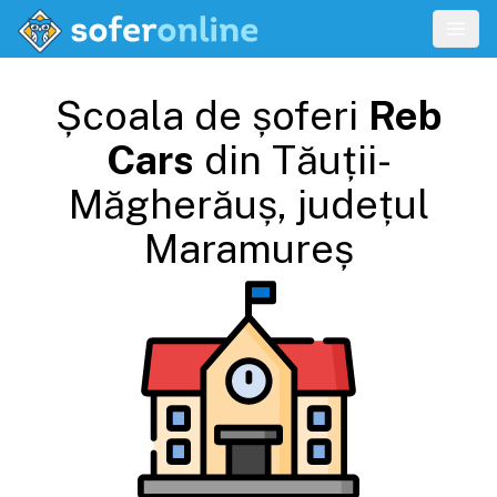
Școala de șoferi
Reb
Cars
din
Tăuții-
Măgherăuș
, județul
Maramureș