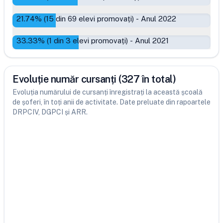
21.74
% (
15
din
69
elevi promovați)
-
Anul 2022
33.33
% (
1
din
3
elevi promovați)
-
Anul 2021
Evoluție număr cursanți (327 în total)
Evoluția numărului de cursanți înregistrați la această școală
de șoferi, în toți anii de activitate. Date preluate din rapoartele
DRPCIV, DGPCI și ARR.