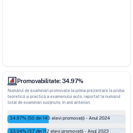
Promovabilitate:
34.97
%
Numărul de examinări promovate la prima prezentare la proba
teoretică și practică a examenului auto, raportat la numărul
total de examinări susținute, în anii anteriori.
34.97
% (
50
din
143
elevi promovați)
-
Anul 2024
33.04
% (
37
din
112
elevi promovați)
-
Anul 2023