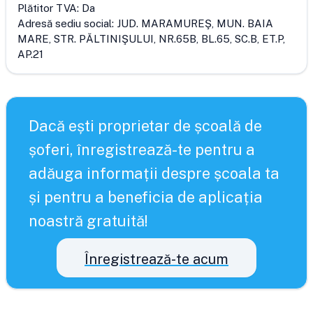
Plătitor TVA:
Da
Adresă sediu social:
JUD. MARAMUREŞ, MUN. BAIA
MARE, STR. PĂLTINIŞULUI, NR.65B, BL.65, SC.B, ET.P,
AP.21
Dacă ești proprietar de școală de
șoferi, înregistrează-te pentru a
adăuga informații despre școala ta
și pentru a beneficia de aplicația
noastră gratuită!
Înregistrează-te acum