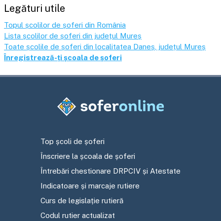
Legături utile
Topul școlilor de șoferi din România
Lista școlilor de șoferi din județul
Mureș
Toate școlile de șoferi din localitatea
Daneș
, județul
Mureș
Înregistrează-ți școala de șoferi
Top școli de șoferi
Înscriere la școala de șoferi
Întrebări chestionare DRPCIV și Atestate
Indicatoare și marcaje rutiere
Curs de legislație rutieră
Codul rutier actualizat