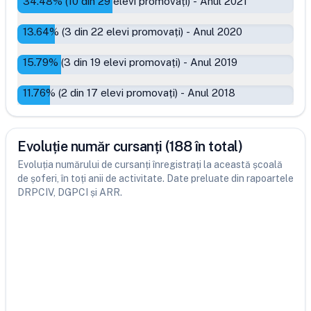
34.48
% (
10
din
29
elevi promovați)
-
Anul 2021
13.64
% (
3
din
22
elevi promovați)
-
Anul 2020
15.79
% (
3
din
19
elevi promovați)
-
Anul 2019
11.76
% (
2
din
17
elevi promovați)
-
Anul 2018
Evoluție număr cursanți (188 în total)
Evoluția numărului de cursanți înregistrați la această școală
de șoferi, în toți anii de activitate. Date preluate din rapoartele
DRPCIV, DGPCI și ARR.