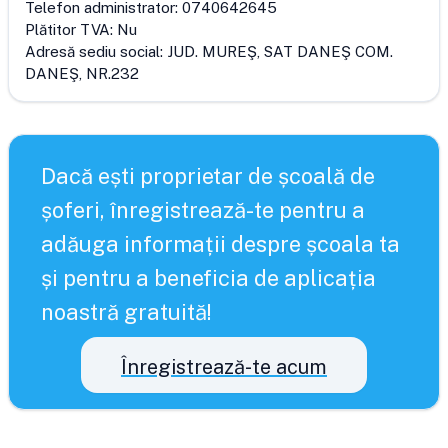
Telefon administrator:
0740642645
Plătitor TVA:
Nu
Adresă sediu social:
JUD. MUREŞ, SAT DANEŞ COM.
DANEŞ, NR.232
Dacă ești proprietar de școală de
șoferi, înregistrează-te pentru a
adăuga informații despre școala ta
și pentru a beneficia de aplicația
noastră gratuită!
Înregistrează-te acum