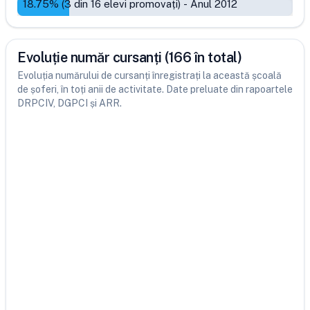
18.75
% (
3
din
16
elevi promovați)
-
Anul 2012
Evoluție număr cursanți (166 în total)
Evoluția numărului de cursanți înregistrați la această școală
de șoferi, în toți anii de activitate. Date preluate din rapoartele
DRPCIV, DGPCI și ARR.