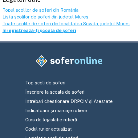
Topul școlilor de șoferi din România
Lista școlilor de șoferi din județul
Mureș
Toate școlile de șoferi din localitatea
Sovata
, județul
Mureș
Înregistrează-ți școala de șoferi
Top școli de șoferi
Înscriere la școala de șoferi
Întrebări chestionare DRPCIV și Atestate
Indicatoare și marcaje rutiere
Curs de legislație rutieră
Codul rutier actualizat