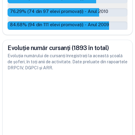
76.29
% (
74
din
97
elevi promovați)
-
Anul 2010
84.68
% (
94
din
111
elevi promovați)
-
Anul 2009
Evoluție număr cursanți (1893 în total)
Evoluția numărului de cursanți înregistrați la această școală
de șoferi, în toți anii de activitate. Date preluate din rapoartele
DRPCIV, DGPCI și ARR.