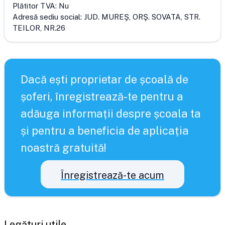
Plătitor TVA:
Nu
Adresă sediu social:
JUD. MUREŞ, ORŞ. SOVATA, STR.
TEILOR, NR.26
Dacă ești proprietar de școală de
șoferi, înregistrează-te pentru a
adăuga informații despre școala ta
și pentru a beneficia de aplicația
noastră gratuită!
Înregistrează-te acum
Legături utile