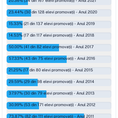
20.36
% (
34
din
167
elevi promovați)
-
Anul 2021
23.44
% (
30
din
128
elevi promovați)
-
Anul 2020
15.33
% (
21
din
137
elevi promovați)
-
Anul 2019
14.53
% (
17
din
117
elevi promovați)
-
Anul 2018
50.00
% (
41
din
82
elevi promovați)
-
Anul 2017
57.33
% (
43
din
75
elevi promovați)
-
Anul 2016
21.25
% (
17
din
80
elevi promovați)
-
Anul 2015
29.59
% (
29
din
98
elevi promovați)
-
Anul 2014
37.97
% (
30
din
79
elevi promovați)
-
Anul 2013
30.99
% (
53
din
171
elevi promovați)
-
Anul 2012
73.87
% (
82
din
111
elevi promovați)
-
Anul 2011