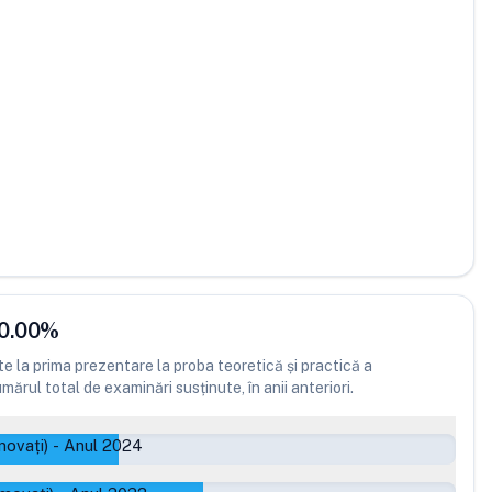
0.00
%
 la prima prezentare la proba teoretică și practică a
ărul total de examinări susținute, în anii anteriori.
movați)
-
Anul 2024