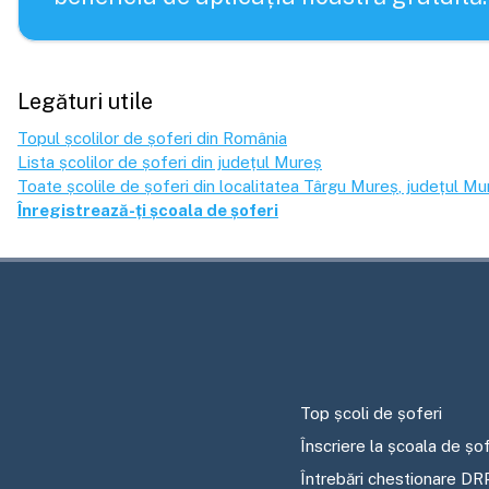
Legături utile
Topul școlilor de șoferi din România
Lista școlilor de șoferi din județul
Mureș
Toate școlile de șoferi din localitatea
Târgu Mureș
, județul
Mu
Înregistrează-ți școala de șoferi
Top școli de șoferi
Înscriere la școala de șof
Întrebări chestionare DR