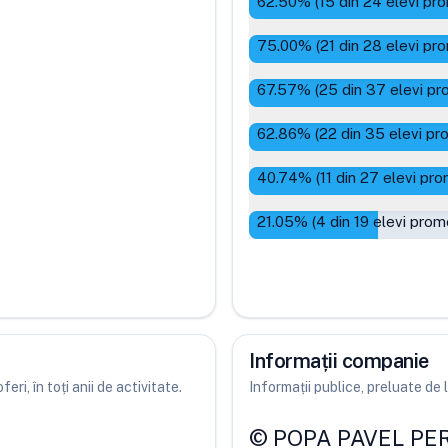
62.50
% (
15
din
24
elevi pro
75.00
% (
21
din
28
elevi pro
67.57
% (
25
din
37
elevi pr
62.86
% (
22
din
35
elevi pr
40.74
% (
11
din
27
elevi pro
21.05
% (
4
din
19
elevi prom
Informații companie
ri, în toți anii de activitate.
Informații publice, preluate d
©
POPA PAVEL PE