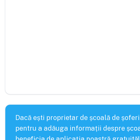
Dacă ești proprietar de școală de șoferi
pentru a adăuga informații despre școa
beneficia de aplicația noastră gratuită!