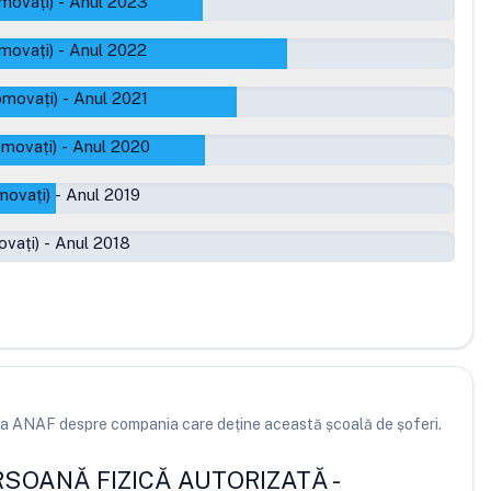
movați)
-
Anul 2023
movați)
-
Anul 2022
omovați)
-
Anul 2021
omovați)
-
Anul 2020
movați)
-
Anul 2019
ovați)
-
Anul 2018
e la ANAF despre compania care deține această școală de șoferi.
RSOANĂ FIZICĂ AUTORIZATĂ
-