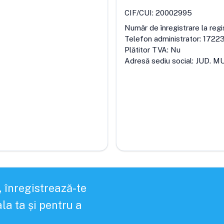
CIF/CUI:
20002995
Număr de înregistrare la regi
Telefon administrator:
1722
Plătitor TVA:
Nu
Adresă sediu social:
JUD. MU
, înregistrează-te
la ta și pentru a