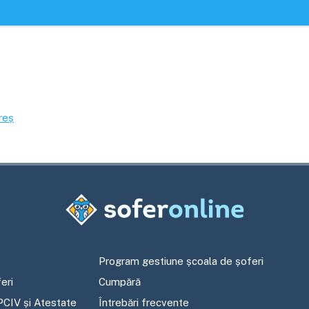
reș
Program gestiune școala de șoferi
eri
Cumpără
PCIV și Atestate
Întrebări frecvente