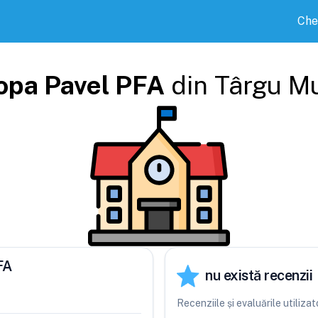
Che
opa Pavel PFA
din
Târgu M
FA
nu există recenzii
Recenziile și evaluările utiliz