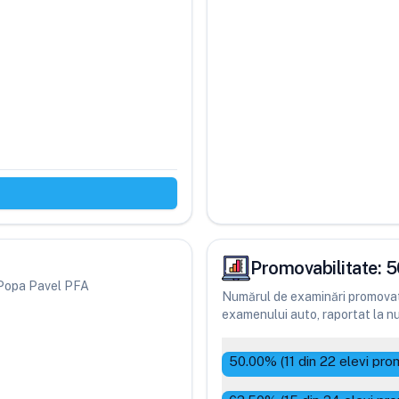
Promovabilitate:
5
ri Popa Pavel PFA
Numărul de examinări promovate
examenului auto, raportat la num
50.00
% (
11
din
22
elevi pro