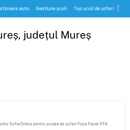
stionare auto
Gestiune școli
Top școli de șoferi
ureș
, județul
Mureș
atorilor SoferOnline pentru școala de șoferi Popa Pavel PFA