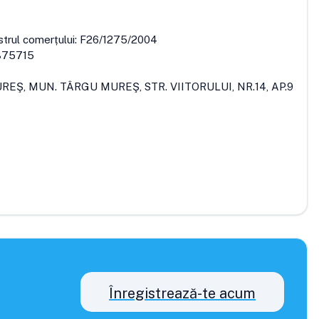
strul comerțului:
F26/1275/2004
375715
REŞ, MUN. TÂRGU MUREŞ, STR. VIITORULUI, NR.14, AP.9
Înregistrează-te acum