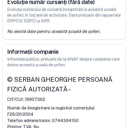
Evoluție număr cursanți (fără date)
Evoluția numărului de cursanți înregistrați la această școală
de șoferi, în toți anii de activitate. Date preluate din rapoartele
DRPCIV, DGPCI și ARR.
Nu există date pentru această școală de șoferi.
Informații companie
Informații publice, preluate de la ANAF despre compania care
deține această școală de șoferi.
©
SERBAN GHEORGHE PERSOANĂ
FIZICĂ AUTORIZATĂ
-
CIF/CUI:
19907362
Număr de înregistrare la registrul comerțului:
F26/20/2004
Telefon administrator:
0744394150
Plătitor TVA:
Nu