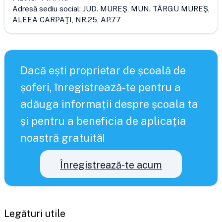
Adresă sediu social:
JUD. MUREŞ, MUN. TÂRGU MUREŞ,
ALEEA CARPAŢI, NR.25, AP.77
Dacă ești proprietar de școală de
șoferi, înregistrează-te pentru a
adăuga informații despre școala ta
și pentru a beneficia de aplicația
noastră gratuită!
Înregistrează-te acum
Legături utile