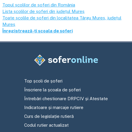
Topul școlilor de șoferi din România
Lista școlilor de șoferi din județul
Mureș
Toate școlile de șoferi din localitatea
Târgu Mureș
, județul
Mureș
Înregistrează-ți școala de șoferi
Top școli de șoferi
Înscriere la școala de șoferi
Întrebări chestionare DRPCIV și Atestate
Indicatoare și marcaje rutiere
Curs de legislație rutieră
Codul rutier actualizat