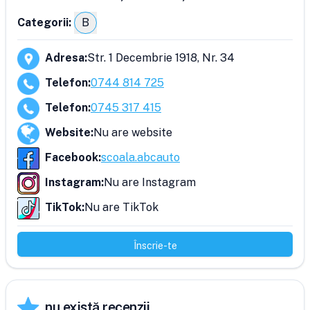
Categorii:
B
Adresa
:
Str. 1 Decembrie 1918, Nr. 34
Telefon
:
0744 814 725
Telefon
:
0745 317 415
Website
:
Nu are website
Facebook
:
scoala.abcauto
Instagram
:
Nu are Instagram
TikTok
:
Nu are TikTok
Înscrie-te
nu există recenzii