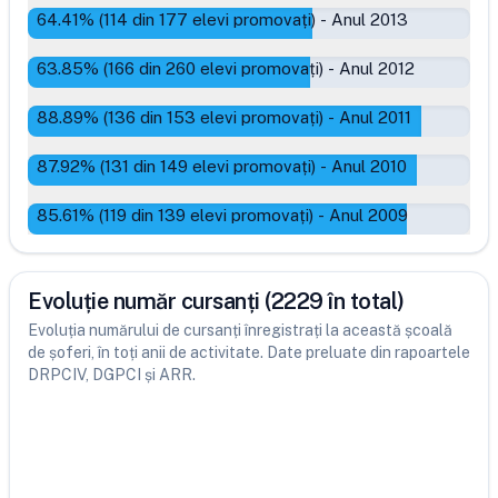
64.41
% (
114
din
177
elevi promovați)
-
Anul 2013
63.85
% (
166
din
260
elevi promovați)
-
Anul 2012
88.89
% (
136
din
153
elevi promovați)
-
Anul 2011
87.92
% (
131
din
149
elevi promovați)
-
Anul 2010
85.61
% (
119
din
139
elevi promovați)
-
Anul 2009
Evoluție număr cursanți (2229 în total)
Evoluția numărului de cursanți înregistrați la această școală
de șoferi, în toți anii de activitate. Date preluate din rapoartele
DRPCIV, DGPCI și ARR.