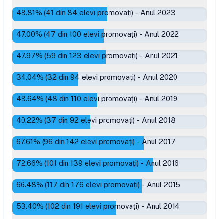
48.81
% (
41
din
84
elevi promovați)
-
Anul 2023
47.00
% (
47
din
100
elevi promovați)
-
Anul 2022
47.97
% (
59
din
123
elevi promovați)
-
Anul 2021
34.04
% (
32
din
94
elevi promovați)
-
Anul 2020
43.64
% (
48
din
110
elevi promovați)
-
Anul 2019
40.22
% (
37
din
92
elevi promovați)
-
Anul 2018
67.61
% (
96
din
142
elevi promovați)
-
Anul 2017
72.66
% (
101
din
139
elevi promovați)
-
Anul 2016
66.48
% (
117
din
176
elevi promovați)
-
Anul 2015
53.40
% (
102
din
191
elevi promovați)
-
Anul 2014