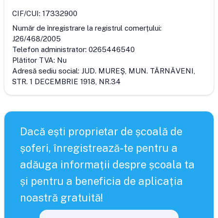
CIF/CUI:
17332900
Număr de înregistrare la registrul comerțului:
J26/468/2005
Telefon administrator:
0265446540
Plătitor TVA:
Nu
Adresă sediu social:
JUD. MUREŞ, MUN. TÂRNĂVENI,
STR. 1 DECEMBRIE 1918, NR.34
Dacă ești proprietar de școală de
șoferi, înregistrează-te pentru a
adăuga informații despre școala ta
și pentru a beneficia de aplicația
noastră gratuită!