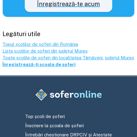
Înregistrează-te acum
Legături utile
Topul școlilor de șoferi din România
Lista școlilor de șoferi din județul
Mureș
Toate școlile de șoferi din localitatea
Târnăveni
, județul
Mureș
Înregistrează-ți școala de șoferi
Top școli de șoferi
Înscriere la școala de șoferi
Întrebări chestionare DRPCIV și Atestate