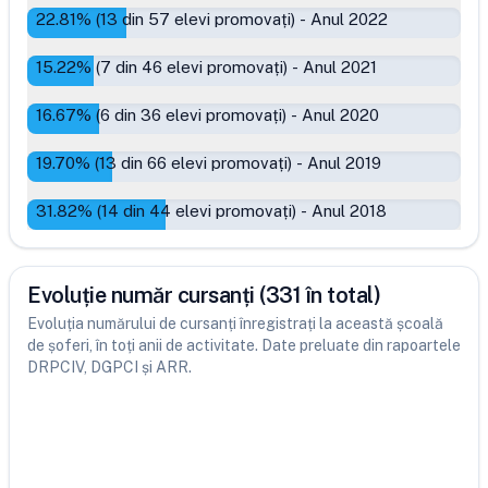
22.81
% (
13
din
57
elevi promovați)
-
Anul 2022
15.22
% (
7
din
46
elevi promovați)
-
Anul 2021
16.67
% (
6
din
36
elevi promovați)
-
Anul 2020
19.70
% (
13
din
66
elevi promovați)
-
Anul 2019
31.82
% (
14
din
44
elevi promovați)
-
Anul 2018
Evoluție număr cursanți (331 în total)
Evoluția numărului de cursanți înregistrați la această școală
de șoferi, în toți anii de activitate. Date preluate din rapoartele
DRPCIV, DGPCI și ARR.