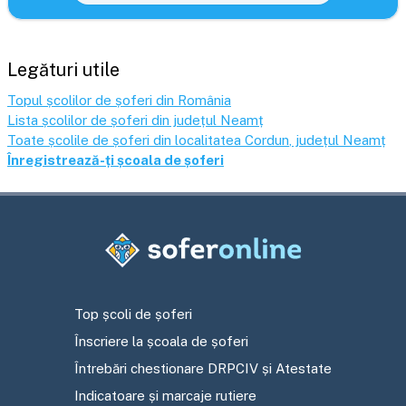
Legături utile
Topul școlilor de șoferi din România
Lista școlilor de șoferi din județul
Neamț
Toate școlile de șoferi din localitatea
Cordun
, județul
Neamț
Înregistrează-ți școala de șoferi
Top școli de șoferi
Înscriere la școala de șoferi
Întrebări chestionare DRPCIV și Atestate
Indicatoare și marcaje rutiere