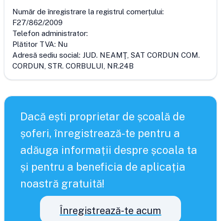
Număr de înregistrare la registrul comerțului:
F27/862/2009
Telefon administrator:
Plătitor TVA:
Nu
Adresă sediu social:
JUD. NEAMŢ, SAT CORDUN COM.
CORDUN, STR. CORBULUI, NR.24B
Dacă ești proprietar de școală de
șoferi, înregistrează-te pentru a
adăuga informații despre școala ta
și pentru a beneficia de aplicația
noastră gratuită!
Înregistrează-te acum