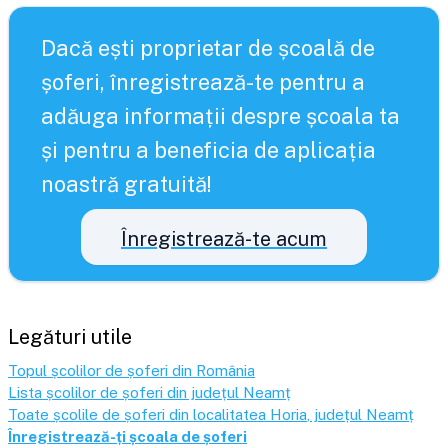
Dacă ești proprietar de școală de
șoferi, înregistrează-te pentru a
adăuga informații despre școala ta
și pentru a beneficia de aplicația
noastră gratuită!
Înregistrează-te acum
Legături utile
Topul școlilor de șoferi din România
Lista școlilor de șoferi din județul
Neamț
Toate școlile de șoferi din localitatea
Horia
, județul
Neamț
Înregistrează-ți școala de șoferi