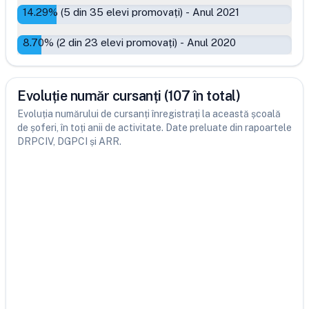
14.29
% (
5
din
35
elevi promovați)
-
Anul 2021
8.70
% (
2
din
23
elevi promovați)
-
Anul 2020
Evoluție număr cursanți (107 în total)
Evoluția numărului de cursanți înregistrați la această școală
de șoferi, în toți anii de activitate. Date preluate din rapoartele
DRPCIV, DGPCI și ARR.