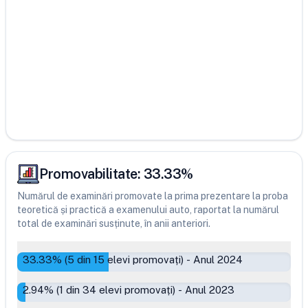
Promovabilitate:
33.33
%
Numărul de examinări promovate la prima prezentare la proba
teoretică și practică a examenului auto, raportat la numărul
total de examinări susținute, în anii anteriori.
33.33
% (
5
din
15
elevi promovați)
-
Anul 2024
2.94
% (
1
din
34
elevi promovați)
-
Anul 2023