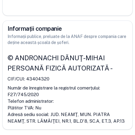
Informații companie
Informații publice, preluate de la ANAF despre compania care
deține această școală de șoferi.
©
ANDRONACHI DĂNUŢ-MIHAI
PERSOANĂ FIZICĂ AUTORIZATĂ
-
CIF/CUI:
43404320
Număr de înregistrare la registrul comerțului:
F27/745/2020
Telefon administrator:
Plătitor TVA:
Nu
Adresă sediu social:
JUD. NEAMŢ, MUN. PIATRA
NEAMŢ, STR. LĂMÂIŢEI, NR.1, BL.D'8, SC.A, ET.3, AP.13