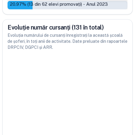
20.97
% (
13
din
62
elevi promovați)
-
Anul 2023
Evoluție număr cursanți (131 în total)
Evoluția numărului de cursanți înregistrați la această școală
de șoferi, în toți anii de activitate. Date preluate din rapoartele
DRPCIV, DGPCI și ARR.