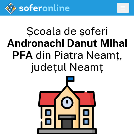
Școala de șoferi
Andronachi Danut Mihai
PFA
din
Piatra Neamț
,
județul
Neamț