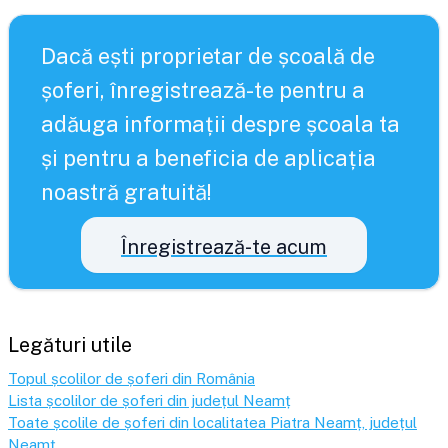
Dacă ești proprietar de școală de
șoferi, înregistrează-te pentru a
adăuga informații despre școala ta
și pentru a beneficia de aplicația
noastră gratuită!
Înregistrează-te acum
Legături utile
Topul școlilor de șoferi din România
Lista școlilor de șoferi din județul
Neamț
Toate școlile de șoferi din localitatea
Piatra Neamț
, județul
Neamț