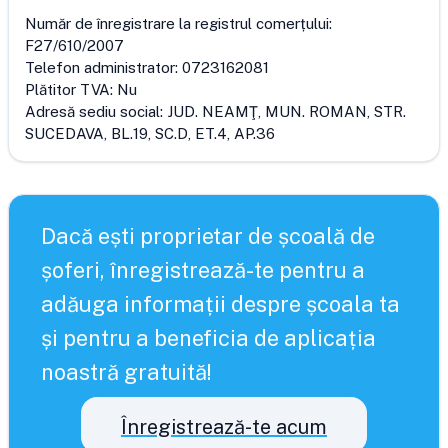
Număr de înregistrare la registrul comerțului:
F27/610/2007
Telefon administrator:
0723162081
Plătitor TVA:
Nu
Adresă sediu social:
JUD. NEAMŢ, MUN. ROMAN, STR.
SUCEDAVA, BL.19, SC.D, ET.4, AP.36
Dacă ești proprietar de școală de
șoferi, înregistrează-te pentru a
adăuga informații despre școala ta
și pentru a beneficia de aplicația
noastră gratuită!
Înregistrează-te acum