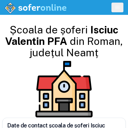
Școala de șoferi
Isciuc
Valentin PFA
din
Roman
,
județul
Neamț
Date de contact școala de șoferi Isciuc