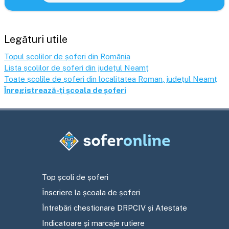
Legături utile
Topul școlilor de șoferi din România
Lista școlilor de șoferi din județul
Neamț
Toate școlile de șoferi din localitatea
Roman
, județul
Neamț
Înregistrează-ți școala de șoferi
Top școli de șoferi
Înscriere la școala de șoferi
Întrebări chestionare DRPCIV și Atestate
Indicatoare și marcaje rutiere