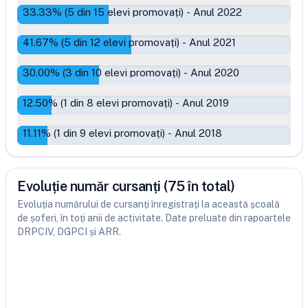
33.33
% (
5
din
15
elevi promovați)
-
Anul 2022
41.67
% (
5
din
12
elevi promovați)
-
Anul 2021
30.00
% (
3
din
10
elevi promovați)
-
Anul 2020
12.50
% (
1
din
8
elevi promovați)
-
Anul 2019
11.11
% (
1
din
9
elevi promovați)
-
Anul 2018
Evoluție număr cursanți (75 în total)
Evoluția numărului de cursanți înregistrați la această școală
de șoferi, în toți anii de activitate. Date preluate din rapoartele
DRPCIV, DGPCI și ARR.