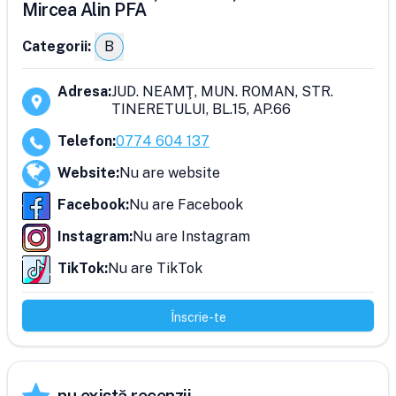
Mircea Alin PFA
Categorii:
B
Adresa
:
JUD. NEAMŢ, MUN. ROMAN, STR.
TINERETULUI, BL.15, AP.66
Telefon
:
0774 604 137
Website
:
Nu are website
Facebook
:
Nu are Facebook
Instagram
:
Nu are Instagram
TikTok
:
Nu are TikTok
Înscrie-te