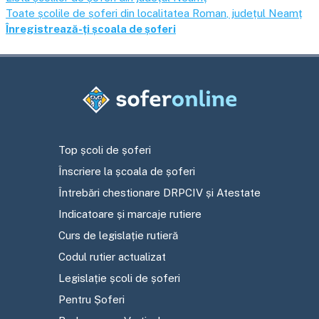
Toate școlile de șoferi din localitatea
Roman
, județul
Neamț
Înregistrează-ți școala de șoferi
Top școli de șoferi
Înscriere la școala de șoferi
Întrebări chestionare DRPCIV și Atestate
Indicatoare și marcaje rutiere
Curs de legislație rutieră
Codul rutier actualizat
Legislație școli de șoferi
Pentru Șoferi