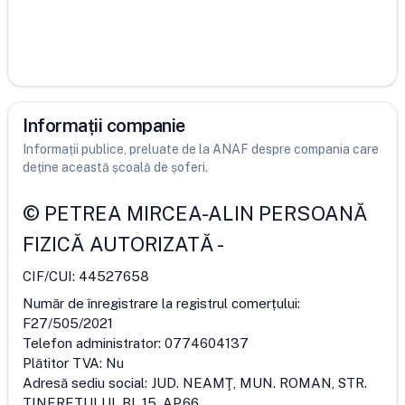
Informații companie
Informații publice, preluate de la ANAF despre compania care
deține această școală de șoferi.
©
PETREA MIRCEA-ALIN PERSOANĂ
FIZICĂ AUTORIZATĂ
-
CIF/CUI:
44527658
Număr de înregistrare la registrul comerțului:
F27/505/2021
Telefon administrator:
0774604137
Plătitor TVA:
Nu
Adresă sediu social:
JUD. NEAMŢ, MUN. ROMAN, STR.
TINERETULUI, BL.15, AP.66