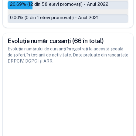
20.69
% (
12
din
58
elevi promovați)
-
Anul 2022
0.00
% (
0
din
1
elevi promovați)
-
Anul 2021
Evoluție număr cursanți (66 în total)
Evoluția numărului de cursanți înregistrați la această școală
de șoferi, în toți anii de activitate. Date preluate din rapoartele
DRPCIV, DGPCI și ARR.