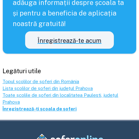
adăuga informații despre școala ta
și pentru a beneficia de aplicația
noastră gratuită!
Înregistrează-te acum
Legături utile
Topul școlilor de șoferi din România
Lista școlilor de șoferi din județul
Prahova
Toate școlile de șoferi din localitatea
Paulesti
, județul
Prahova
Înregistrează-ți școala de șoferi