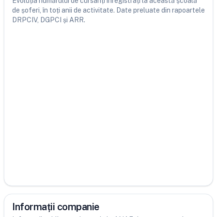
Evoluția numărului de cursanți înregistrați la această școală
de șoferi, în toți anii de activitate. Date preluate din rapoartele
DRPCIV, DGPCI și ARR.
Informații companie