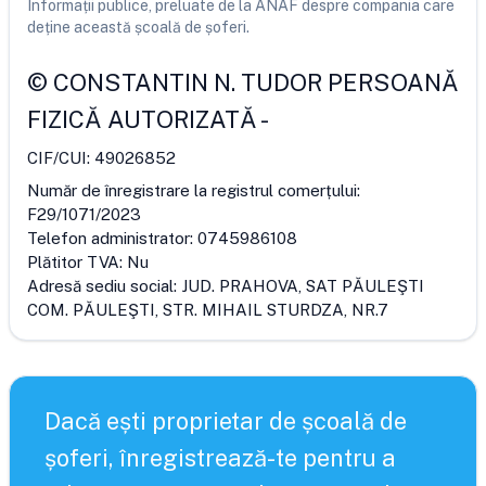
Informații publice, preluate de la ANAF despre compania care
deține această școală de șoferi.
©
CONSTANTIN N. TUDOR PERSOANĂ
FIZICĂ AUTORIZATĂ
-
CIF/CUI:
49026852
Număr de înregistrare la registrul comerțului:
F29/1071/2023
Telefon administrator:
0745986108
Plătitor TVA:
Nu
Adresă sediu social:
JUD. PRAHOVA, SAT PĂULEŞTI
COM. PĂULEŞTI, STR. MIHAIL STURDZA, NR.7
Dacă ești proprietar de școală de
șoferi, înregistrează-te pentru a