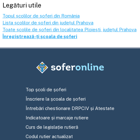
Legături utile
Topul școlilor de șoferi din România
Lista școlilor de șoferi din județul
Prahova
Toate școlile de șoferi din localitatea
Ploiești
, județul
Prahova
Înregistrează-ți școala de șoferi
Top școli de șoferi
Înscriere la școala de șoferi
Întrebări chestionare DRPCIV și Atestate
Indicatoare și marcaje rutiere
Curs de legislație rutieră
Codul rutier actualizat