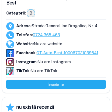
Best
Categorii:
B
Adresa
:
Strada General Ion Dragalina, Nr. 4
Telefon
:
0724 365 463
Website
:
Nu are website
Facebook
:
DT-Auto-Best-100067021039641
Instagram
:
Nu are Instagram
TikTok
:
Nu are TikTok
Înscrie-te
nu există recenzii