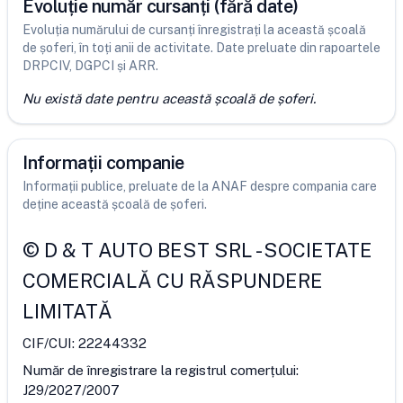
Evoluție număr cursanți (fără date)
Evoluția numărului de cursanți înregistrați la această școală
de șoferi, în toți anii de activitate. Date preluate din rapoartele
DRPCIV, DGPCI și ARR.
Nu există date pentru această școală de șoferi.
Informații companie
Informații publice, preluate de la ANAF despre compania care
deține această școală de șoferi.
©
D & T AUTO BEST SRL
-
SOCIETATE
COMERCIALĂ CU RĂSPUNDERE
LIMITATĂ
CIF/CUI:
22244332
Număr de înregistrare la registrul comerțului:
J29/2027/2007