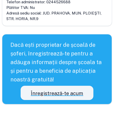
Telefon administrator:
0244526688
Plătitor TVA:
Nu
Adresă sediu social:
JUD. PRAHOVA, MUN. PLOIEŞTI,
STR. HORIA, NR.9
Dacă ești proprietar de școală de
șoferi, înregistrează-te pentru a
adăuga informații despre școala ta
și pentru a beneficia de aplicația
noastră gratuită!
Înregistrează-te acum