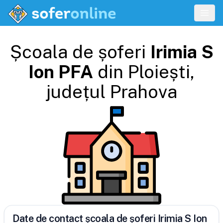
Școala de șoferi
Irimia S
Ion PFA
din
Ploiești
,
județul
Prahova
Date de contact școala de șoferi Irimia S Ion