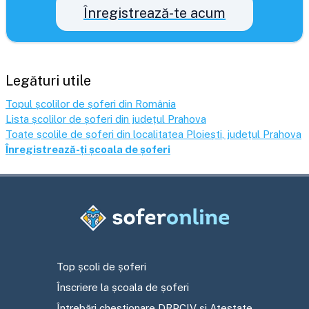
Înregistrează-te acum
Legături utile
Topul școlilor de șoferi din România
Lista școlilor de șoferi din județul
Prahova
Toate școlile de șoferi din localitatea
Ploiești
, județul
Prahova
Înregistrează-ți școala de șoferi
Top școli de șoferi
Înscriere la școala de șoferi
Întrebări chestionare DRPCIV și Atestate