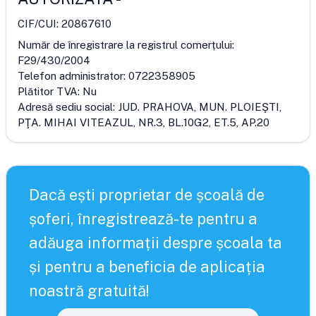
CIF/CUI:
20867610
Număr de înregistrare la registrul comerțului:
F29/430/2004
Telefon administrator:
0722358905
Plătitor TVA:
Nu
Adresă sediu social:
JUD. PRAHOVA, MUN. PLOIEŞTI,
PŢA. MIHAI VITEAZUL, NR.3, BL.10G2, ET.5, AP.20
Dacă ești proprietar de școală de
șoferi, înregistrează-te pentru a
adăuga informații despre școala ta
și pentru a beneficia de aplicația
noastră gratuită!