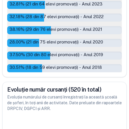
32.81
% (
21
din
64
elevi promovați)
-
Anul 2023
32.18
% (
28
din
87
elevi promovați)
-
Anul 2022
38.16
% (
29
din
76
elevi promovați)
-
Anul 2021
28.00
% (
21
din
75
elevi promovați)
-
Anul 2020
37.50
% (
30
din
80
elevi promovați)
-
Anul 2019
30.51
% (
18
din
59
elevi promovați)
-
Anul 2018
Evoluție număr cursanți (520 în total)
Evoluția numărului de cursanți înregistrați la această școală
de șoferi, în toți anii de activitate. Date preluate din rapoartele
DRPCIV, DGPCI și ARR.