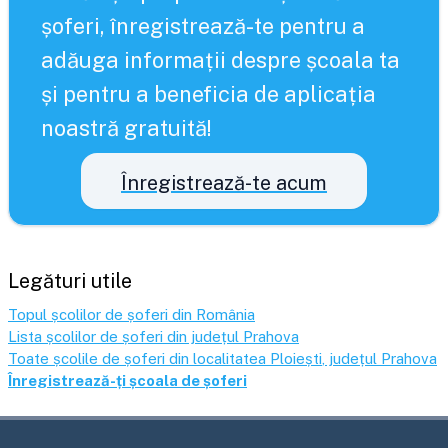
șoferi, înregistrează-te pentru a
adăuga informații despre școala ta
și pentru a beneficia de aplicația
noastră gratuită!
Înregistrează-te acum
Legături utile
Topul școlilor de șoferi din România
Lista școlilor de șoferi din județul
Prahova
Toate școlile de șoferi din localitatea
Ploiești
, județul
Prahova
Înregistrează-ți școala de șoferi