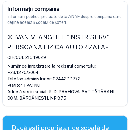
Informații companie
Informații publice, preluate de la ANAF despre compania care
deține această școală de șoferi.
©
IVAN M. ANGHEL "INSTRISERV"
PERSOANĂ FIZICĂ AUTORIZATĂ
-
CIF/CUI:
21549029
Număr de înregistrare la registrul comerțului:
F29/1270/2004
Telefon administrator:
0244277272
Plătitor TVA:
Nu
Adresă sediu social:
JUD. PRAHOVA, SAT TĂTĂRANI
COM. BĂRCĂNEŞTI, NR.375
Dacă ești proprietar de școală de