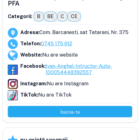
PFA
Categorii:
B
BE
C
CE
Adresa
:
Com. Barcanesti, sat Tatarani, Nr. 375
Telefon
:
0745 175 612
Website
:
Nu are website
Facebook
:
Ivan-Anghel-Intructor-Auto-
100054448392557
Instagram
:
Nu are Instagram
TikTok
:
Nu are TikTok
Înscrie-te