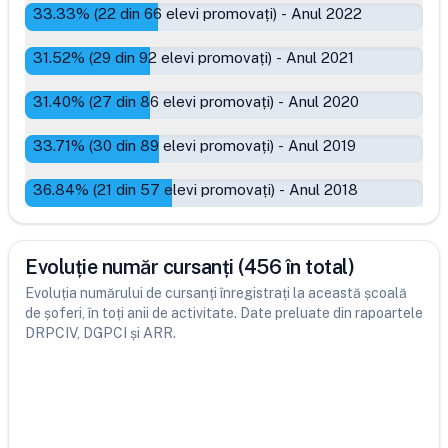
33.33
% (
22
din
66
elevi promovați)
-
Anul 2022
31.52
% (
29
din
92
elevi promovați)
-
Anul 2021
31.40
% (
27
din
86
elevi promovați)
-
Anul 2020
33.71
% (
30
din
89
elevi promovați)
-
Anul 2019
36.84
% (
21
din
57
elevi promovați)
-
Anul 2018
Evoluție număr cursanți (456 în total)
Evoluția numărului de cursanți înregistrați la această școală
de șoferi, în toți anii de activitate. Date preluate din rapoartele
DRPCIV, DGPCI și ARR.