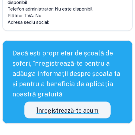
disponibil
Telefon administrator:
Nu este disponibil
Plătitor TVA:
Nu
Adresă sediu social:
Dacă ești proprietar de școală de
șoferi, înregistrează-te pentru a
adăuga informații despre școala ta
și pentru a beneficia de aplicația
noastră gratuită!
Înregistrează-te acum