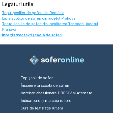
Legături utile
Topul școlilor de șoferi din România
Lista școlilor de șoferi din județul
Prahova
Toate școlile de șoferi din localitatea
Tantareni
, județul
Prahova
Înregistrează-ți școala de șoferi
Top școli de șoferi
Înscriere la școala de șoferi
Întrebări chestionare DRPCIV și Atestate
Indicatoare și marcaje rutiere
Curs de legislație rutieră