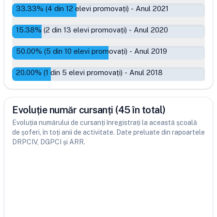
33.33
% (
4
din
12
elevi promovați)
-
Anul 2021
15.38
% (
2
din
13
elevi promovați)
-
Anul 2020
50.00
% (
5
din
10
elevi promovați)
-
Anul 2019
20.00
% (
1
din
5
elevi promovați)
-
Anul 2018
Evoluție număr cursanți (45 în total)
Evoluția numărului de cursanți înregistrați la această școală
de șoferi, în toți anii de activitate. Date preluate din rapoartele
DRPCIV, DGPCI și ARR.