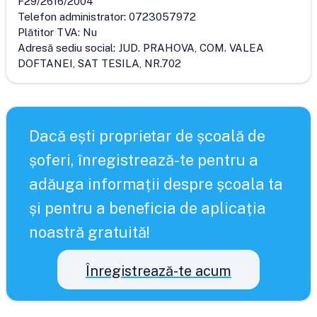
F29/2616/2004
Telefon administrator:
0723057972
Plătitor TVA:
Nu
Adresă sediu social:
JUD. PRAHOVA, COM. VALEA
DOFTANEI, SAT TESILA, NR.702
Dacă ești proprietar de școală de
șoferi, înregistrează-te pentru a
adăuga informații despre școala ta
și pentru a beneficia de aplicația
noastră gratuită!
Înregistrează-te acum