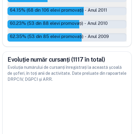
64.15
% (
68
din
106
elevi promovați)
-
Anul 2011
60.23
% (
53
din
88
elevi promovați)
-
Anul 2010
62.35
% (
53
din
85
elevi promovați)
-
Anul 2009
Evoluție număr cursanți (1117 în total)
Evoluția numărului de cursanți înregistrați la această școală
de șoferi, în toți anii de activitate. Date preluate din rapoartele
DRPCIV, DGPCI și ARR.