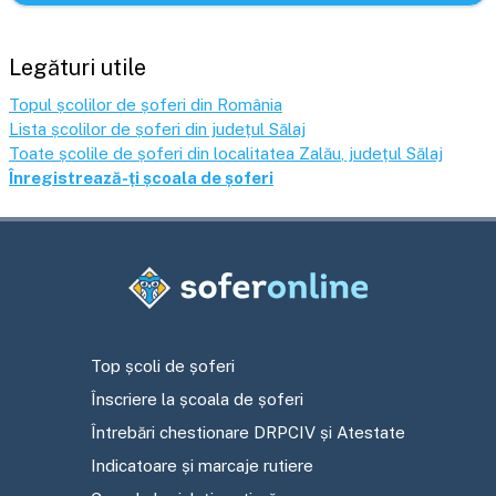
Legături utile
Topul școlilor de șoferi din România
Lista școlilor de șoferi din județul
Sălaj
Toate școlile de șoferi din localitatea
Zalău
, județul
Sălaj
Înregistrează-ți școala de șoferi
Top școli de șoferi
Înscriere la școala de șoferi
Întrebări chestionare DRPCIV și Atestate
Indicatoare și marcaje rutiere