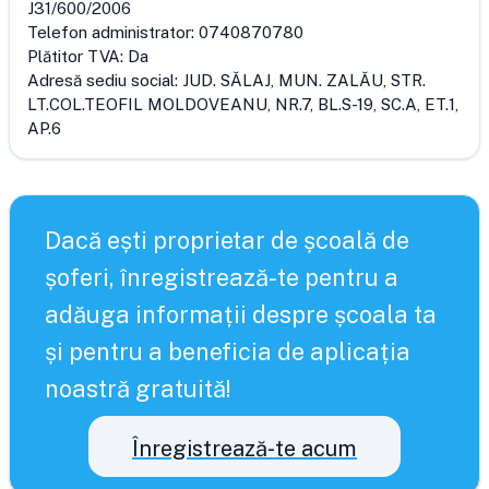
J31/600/2006
Telefon administrator:
0740870780
Plătitor TVA:
Da
Adresă sediu social:
JUD. SĂLAJ, MUN. ZALĂU, STR.
LT.COL.TEOFIL MOLDOVEANU, NR.7, BL.S-19, SC.A, ET.1,
AP.6
Dacă ești proprietar de școală de
șoferi, înregistrează-te pentru a
adăuga informații despre școala ta
și pentru a beneficia de aplicația
noastră gratuită!
Înregistrează-te acum