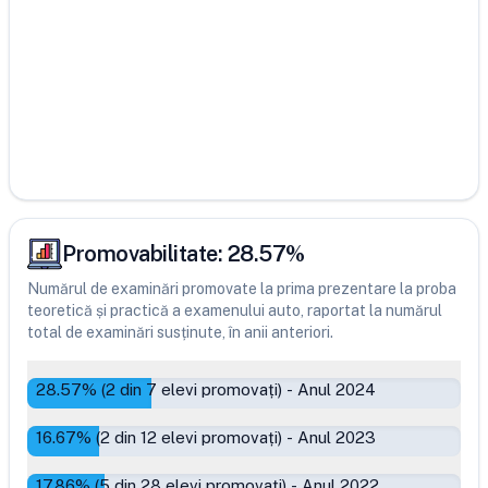
Promovabilitate:
28.57
%
Numărul de examinări promovate la prima prezentare la proba
teoretică și practică a examenului auto, raportat la numărul
total de examinări susținute, în anii anteriori.
28.57
% (
2
din
7
elevi promovați)
-
Anul 2024
16.67
% (
2
din
12
elevi promovați)
-
Anul 2023
17.86
% (
5
din
28
elevi promovați)
-
Anul 2022