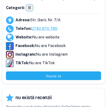
Categorii:
B
Adresa
:
Str. Garii, Nr. 7/A
Telefon
:
0740 870 780
Website
:
Nu are website
Facebook
:
Nu are Facebook
Instagram
:
Nu are Instagram
TikTok
:
Nu are TikTok
Înscrie-te
nu există recenzii
Recenziile și evaluările utilizatorilor SoferOnline pentru