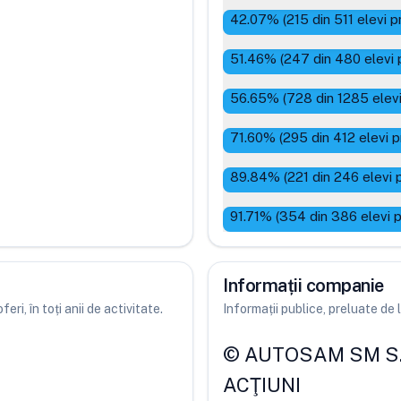
42.07
% (
215
din
511
elevi p
51.46
% (
247
din
480
elevi 
56.65
% (
728
din
1285
elevi
71.60
% (
295
din
412
elevi p
89.84
% (
221
din
246
elevi 
91.71
% (
354
din
386
elevi 
Informații companie
ri, în toți anii de activitate.
Informații publice, preluate d
©
AUTOSAM SM S.
ACŢIUNI