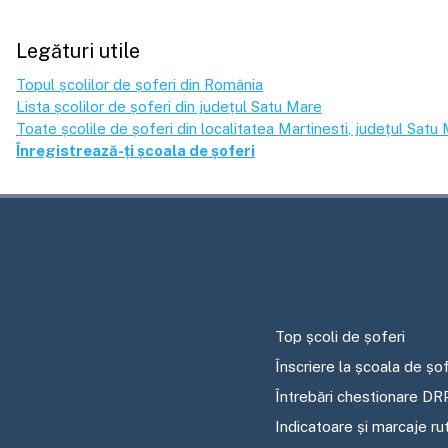
Legături utile
Topul școlilor de șoferi din România
Lista școlilor de șoferi din județul
Satu Mare
Toate școlile de șoferi din localitatea
Martinesti
, județul
Satu 
Înregistrează-ți școala de șoferi
Top școli de șoferi
Înscriere la școala de șof
Întrebări chestionare DR
Indicatoare și marcaje ru