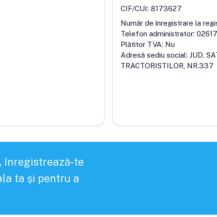
CIF/CUI:
8173627
Număr de înregistrare la regi
Telefon administrator:
0261
Plătitor TVA:
Nu
Adresă sediu social:
JUD. S
TRACTORISTILOR, NR.337
, înregistrează-te
la ta și pentru a