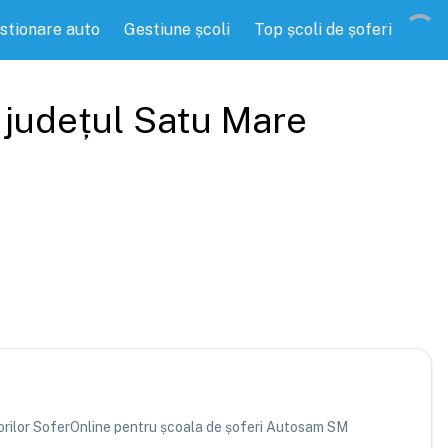
stionare auto
Gestiune școli
Top școli de șoferi
, județul
Satu Mare
atorilor SoferOnline pentru școala de șoferi Autosam SM