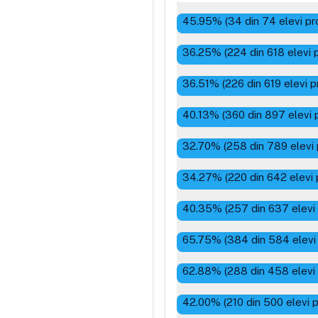
45.95
% (
34
din
74
elevi pr
36.25
% (
224
din
618
elevi 
36.51
% (
226
din
619
elevi p
40.13
% (
360
din
897
elevi 
32.70
% (
258
din
789
elevi
34.27
% (
220
din
642
elevi 
40.35
% (
257
din
637
elevi
65.75
% (
384
din
584
elevi
62.88
% (
288
din
458
elevi
42.00
% (
210
din
500
elevi 