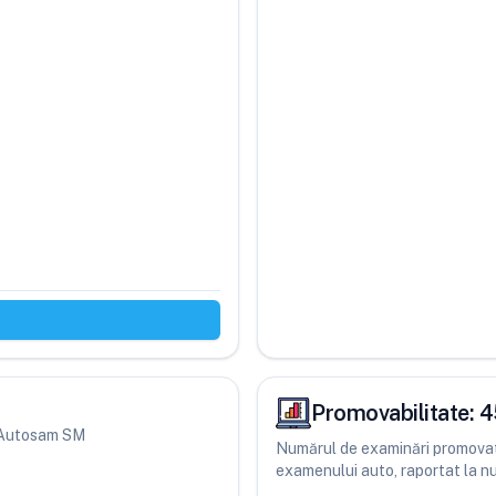
Promovabilitate:
4
ri Autosam SM
Numărul de examinări promovate
examenului auto, raportat la num