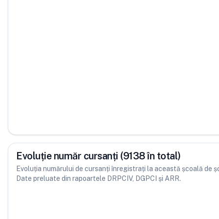
Evoluție număr cursanți (9138 în total)
Evoluția numărului de cursanți înregistrați la această școală de șofe
Date preluate din rapoartele DRPCIV, DGPCI și ARR.