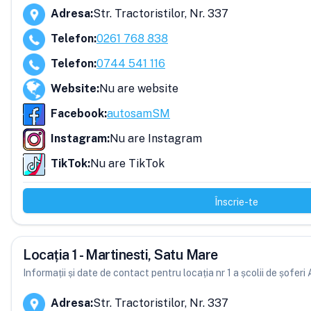
Adresa
:
Str. Tractoristilor, Nr. 337
Telefon
:
0261 768 838
Telefon
:
0744 541 116
Website
:
Nu are website
Facebook
:
autosamSM
Instagram
:
Nu are Instagram
TikTok
:
Nu are TikTok
Înscrie-te
Locația 1 - Martinesti, Satu Mare
Informații și date de contact pentru locația nr 1 a școlii de șofe
Adresa
:
Str. Tractoristilor, Nr. 337