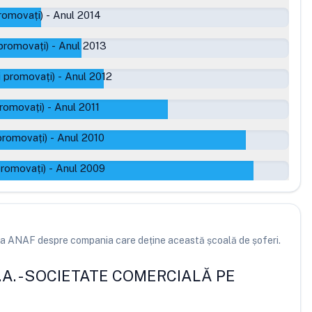
romovați)
-
Anul 2014
promovați)
-
Anul 2013
 promovați)
-
Anul 2012
romovați)
-
Anul 2011
promovați)
-
Anul 2010
promovați)
-
Anul 2009
e la ANAF despre compania care deține această școală de șoferi.
A.
-
SOCIETATE COMERCIALĂ PE