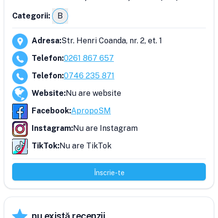
Categorii:
B
Adresa
:
Str. Henri Coanda, nr. 2, et. 1
Telefon
:
0261 867 657
Telefon
:
0746 235 871
Website
:
Nu are website
Facebook
:
ApropoSM
Instagram
:
Nu are Instagram
TikTok
:
Nu are TikTok
Înscrie-te
nu există recenzii