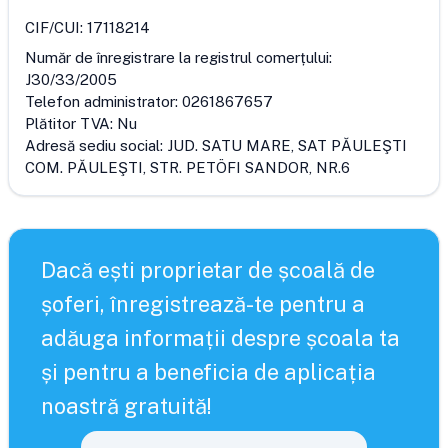
CIF/CUI:
17118214
Număr de înregistrare la registrul comerțului:
J30/33/2005
Telefon administrator:
0261867657
Plătitor TVA:
Nu
Adresă sediu social:
JUD. SATU MARE, SAT PĂULEŞTI
COM. PĂULEŞTI, STR. PETÖFI SANDOR, NR.6
Dacă ești proprietar de școală de
șoferi, înregistrează-te pentru a
adăuga informații despre școala ta
și pentru a beneficia de aplicația
noastră gratuită!