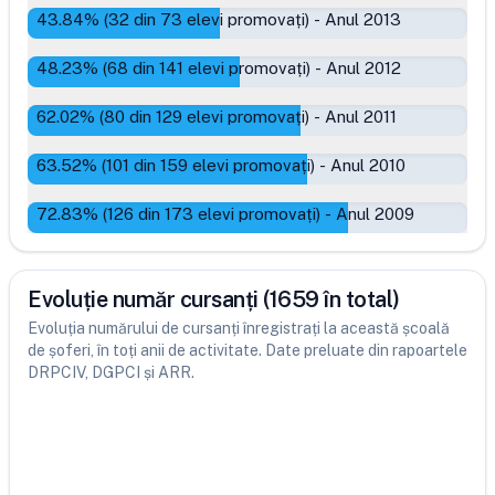
43.84
% (
32
din
73
elevi promovați)
-
Anul 2013
48.23
% (
68
din
141
elevi promovați)
-
Anul 2012
62.02
% (
80
din
129
elevi promovați)
-
Anul 2011
63.52
% (
101
din
159
elevi promovați)
-
Anul 2010
72.83
% (
126
din
173
elevi promovați)
-
Anul 2009
Evoluție număr cursanți (1659 în total)
Evoluția numărului de cursanți înregistrați la această școală
de șoferi, în toți anii de activitate. Date preluate din rapoartele
DRPCIV, DGPCI și ARR.