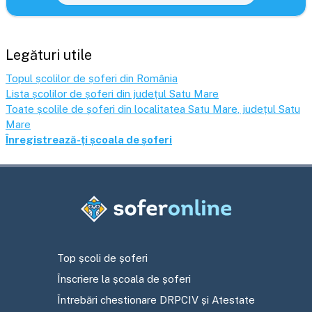
Legături utile
Topul școlilor de șoferi din România
Lista școlilor de șoferi din județul
Satu Mare
Toate școlile de șoferi din localitatea
Satu Mare
, județul
Satu
Mare
Înregistrează-ți școala de șoferi
Top școli de șoferi
Înscriere la școala de șoferi
Întrebări chestionare DRPCIV și Atestate