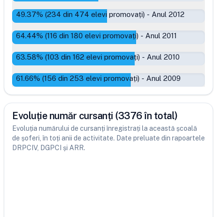
49.37
% (
234
din
474
elevi promovați)
-
Anul 2012
64.44
% (
116
din
180
elevi promovați)
-
Anul 2011
63.58
% (
103
din
162
elevi promovați)
-
Anul 2010
61.66
% (
156
din
253
elevi promovați)
-
Anul 2009
Evoluție număr cursanți (3376 în total)
Evoluția numărului de cursanți înregistrați la această școală
de șoferi, în toți anii de activitate. Date preluate din rapoartele
DRPCIV, DGPCI și ARR.