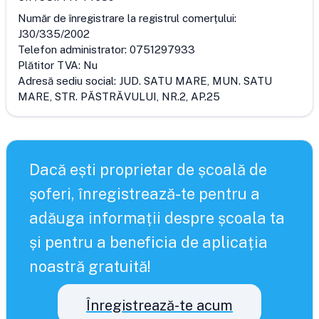
Număr de înregistrare la registrul comerțului:
J30/335/2002
Telefon administrator:
0751297933
Plătitor TVA:
Nu
Adresă sediu social:
JUD. SATU MARE, MUN. SATU
MARE, STR. PĂSTRĂVULUI, NR.2, AP.25
Dacă ești proprietar de școală de
șoferi, înregistrează-te pentru a
adăuga informații despre școala ta
și pentru a beneficia de aplicația
noastră gratuită!
Înregistrează-te acum