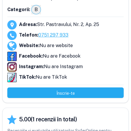
Categorii:
B
Adresa
:
Str. Pastravului, Nr. 2, Ap. 25
Telefon
:
0751 297 933
Website
:
Nu are website
Facebook
:
Nu are Facebook
Instagram
:
Nu are Instagram
TikTok
:
Nu are TikTok
Înscrie-te
5.00
(
1
recenzii în total)
Recenziile și evaluările utilizatorilor SoferOnline pentru