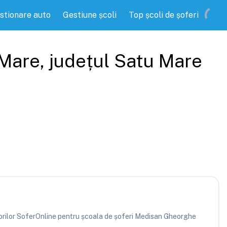
stionare auto
Gestiune școli
Top școli de șoferi
 Mare
, județul
Satu Mare
atorilor SoferOnline pentru școala de șoferi Medisan Gheorghe