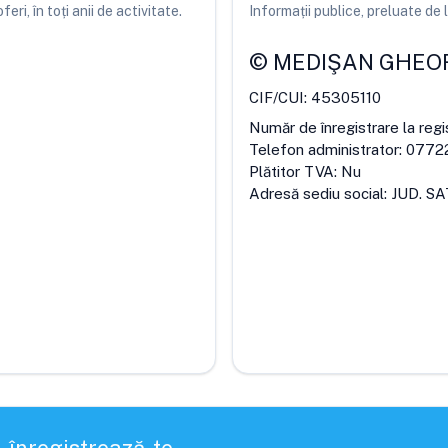
ri, în toți anii de activitate.
Informații publice, preluate d
©
MEDIŞAN GHEOR
CIF/CUI:
45305110
Număr de înregistrare la regi
Telefon administrator:
0772
Plătitor TVA:
Nu
Adresă sediu social:
JUD. S