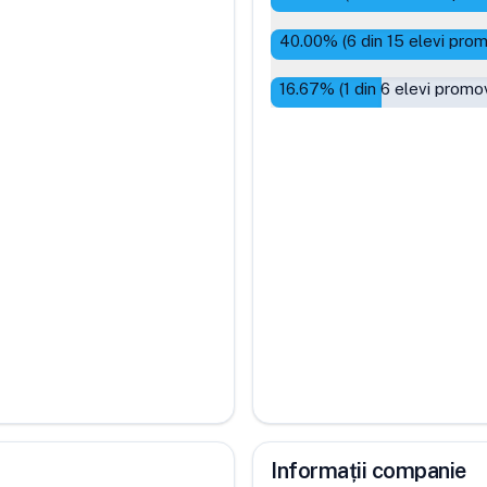
40.00
% (
6
din
15
elevi prom
16.67
% (
1
din
6
elevi promov
Informații companie