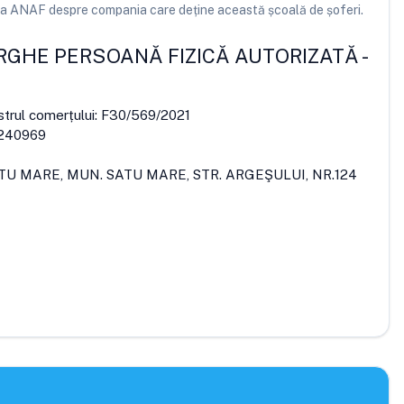
e la ANAF despre compania care deține această școală de șoferi.
GHE PERSOANĂ FIZICĂ AUTORIZATĂ
-
strul comerțului:
F30/569/2021
240969
ATU MARE, MUN. SATU MARE, STR. ARGEŞULUI, NR.124