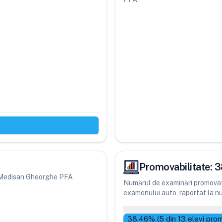
Promovabilitate:
3
eri Medisan Gheorghe PFA
Numărul de examinări promovate
examenului auto, raportat la num
38.46
% (
5
din
13
elevi prom