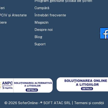
Program gestiune școala de șoferi
eri
Cumpără
PCIV și Atestate
Întrebări frecvente
tiere
Magazin
Despre noi
Blog
Suport
©
2026
SoferOnline - ® SOFT ATAC SRL |
Termeni și condiții