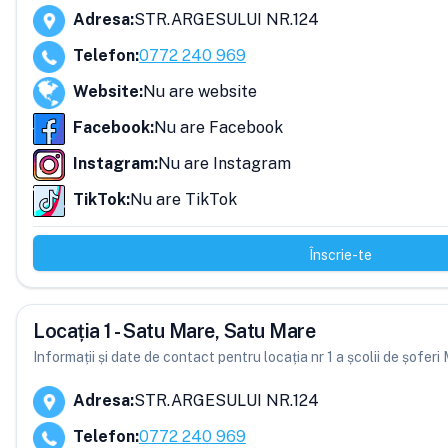
Adresa
:
STR.ARGESULUI NR.124
Telefon
:
0772 240 969
Website
:
Nu are website
Facebook
:
Nu are Facebook
Instagram
:
Nu are Instagram
TikTok
:
Nu are TikTok
Înscrie-te
Locația 1 - Satu Mare, Satu Mare
Informații și date de contact pentru locația nr 1 a școlii de șof
Adresa
:
STR.ARGESULUI NR.124
Telefon
:
0772 240 969