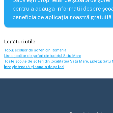
Dacă ești proprietar de școală de șoferi
pentru a adăuga informații despre școa
beneficia de aplicația noastră gratuită!
Legături utile
Topul școlilor de șoferi din România
Lista școlilor de șoferi din județul
Satu Mare
Toate școlile de șoferi din localitatea
Satu Mare
, județul
Satu 
Înregistrează-ți școala de șoferi