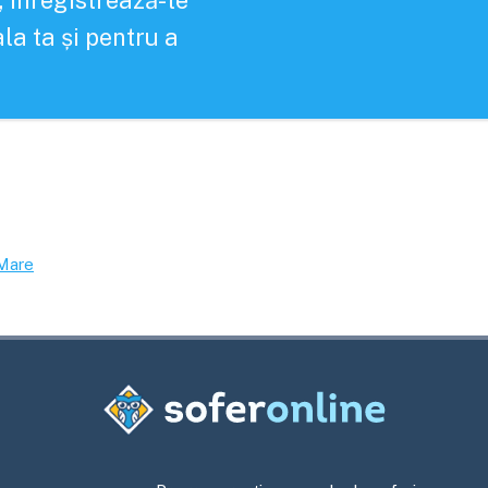
, înregistrează-te
la ta și pentru a
Mare