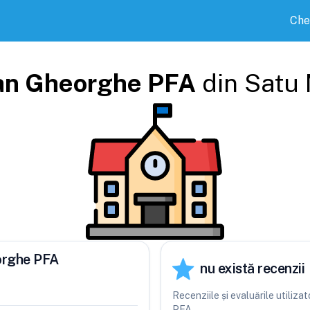
Che
an Gheorghe PFA
din
Satu
orghe PFA
nu există recenzii
Recenziile și evaluările utiliz
PFA