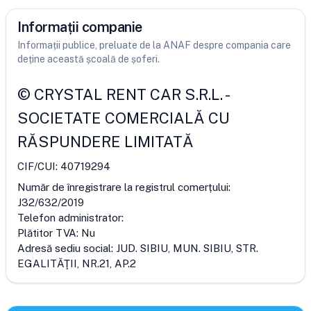
Informații companie
Informații publice, preluate de la ANAF despre compania care
deține această școală de șoferi.
©
CRYSTAL RENT CAR S.R.L.
-
SOCIETATE COMERCIALĂ CU
RĂSPUNDERE LIMITATĂ
CIF/CUI:
40719294
Număr de înregistrare la registrul comerțului:
J32/632/2019
Telefon administrator:
Plătitor TVA:
Nu
Adresă sediu social:
JUD. SIBIU, MUN. SIBIU, STR.
EGALITĂŢII, NR.21, AP.2