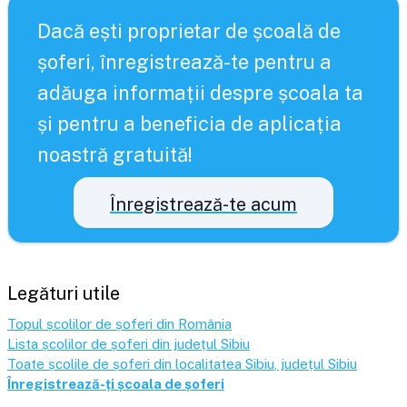
Dacă ești proprietar de școală de
șoferi, înregistrează-te pentru a
adăuga informații despre școala ta
și pentru a beneficia de aplicația
noastră gratuită!
Înregistrează-te acum
Legături utile
Topul școlilor de șoferi din România
Lista școlilor de șoferi din județul
Sibiu
Toate școlile de șoferi din localitatea
Sibiu
, județul
Sibiu
Înregistrează-ți școala de șoferi