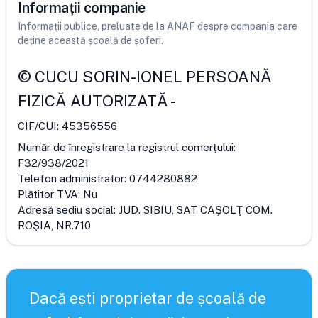
Informații companie
Informații publice, preluate de la ANAF despre compania care
deține această școală de șoferi.
©
CUCU SORIN-IONEL PERSOANĂ
FIZICĂ AUTORIZATĂ
-
CIF/CUI:
45356556
Număr de înregistrare la registrul comerțului:
F32/938/2021
Telefon administrator:
0744280882
Plătitor TVA:
Nu
Adresă sediu social:
JUD. SIBIU, SAT CAŞOLŢ COM.
ROŞIA, NR.710
Dacă ești proprietar de școală de