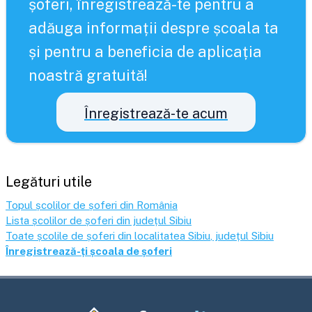
șoferi, înregistrează-te pentru a
adăuga informații despre școala ta
și pentru a beneficia de aplicația
noastră gratuită!
Înregistrează-te acum
Legături utile
Topul școlilor de șoferi din România
Lista școlilor de șoferi din județul
Sibiu
Toate școlile de șoferi din localitatea
Sibiu
, județul
Sibiu
Înregistrează-ți școala de șoferi