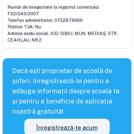
Număr de înregistrare la registrul comerțului:
F32/543/2007
Telefon administrator:
0722878666
Plătitor TVA:
Nu
Adresă sediu social:
JUD. SIBIU, MUN. MEDIAŞ, STR.
CEAHLAU, NR.2
Dacă ești proprietar de școală de
șoferi, înregistrează-te pentru a
adăuga informații despre școala ta
și pentru a beneficia de aplicația
noastră gratuită!
Înregistrează-te acum