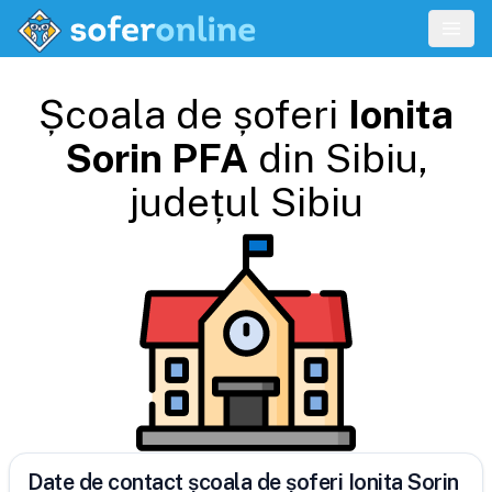
Școala de șoferi
Ionita
Sorin PFA
din
Sibiu
,
județul
Sibiu
Date de contact școala de șoferi Ionita Sorin