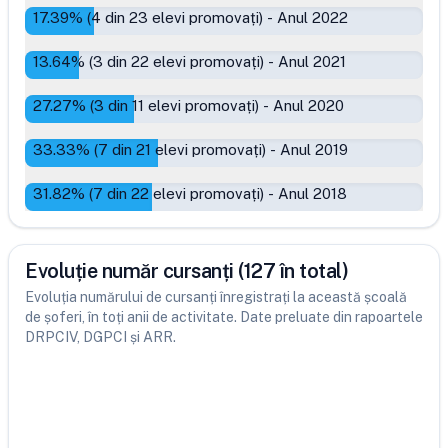
17.39
% (
4
din
23
elevi promovați)
-
Anul 2022
13.64
% (
3
din
22
elevi promovați)
-
Anul 2021
27.27
% (
3
din
11
elevi promovați)
-
Anul 2020
33.33
% (
7
din
21
elevi promovați)
-
Anul 2019
31.82
% (
7
din
22
elevi promovați)
-
Anul 2018
Evoluție număr cursanți (127 în total)
Evoluția numărului de cursanți înregistrați la această școală
de șoferi, în toți anii de activitate. Date preluate din rapoartele
DRPCIV, DGPCI și ARR.