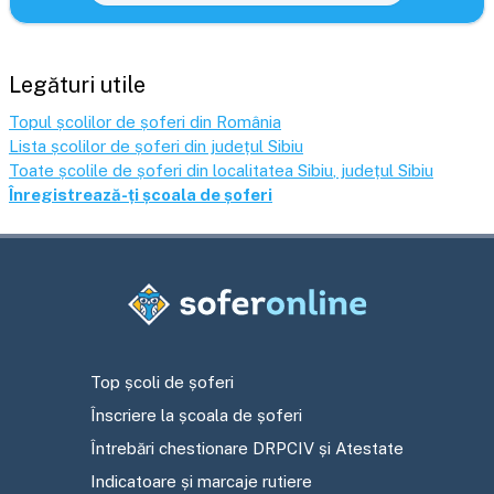
Legături utile
Topul școlilor de șoferi din România
Lista școlilor de șoferi din județul
Sibiu
Toate școlile de șoferi din localitatea
Sibiu
, județul
Sibiu
Înregistrează-ți școala de șoferi
Top școli de șoferi
Înscriere la școala de șoferi
Întrebări chestionare DRPCIV și Atestate
Indicatoare și marcaje rutiere