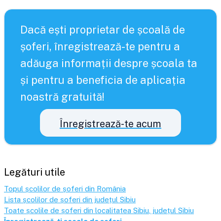
Dacă ești proprietar de școală de
șoferi, înregistrează-te pentru a
adăuga informații despre școala ta
și pentru a beneficia de aplicația
noastră gratuită!
Înregistrează-te acum
Legături utile
Topul școlilor de șoferi din România
Lista școlilor de șoferi din județul
Sibiu
Toate școlile de șoferi din localitatea
Sibiu
, județul
Sibiu