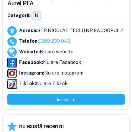
Aurel PFA
Categorii:
B
Adresa
:
STR.NICOLAE TECLU,NR.8A,CORPUL 2
Telefon
:
0269 239 043
Website
:
Nu are website
Facebook
:
Nu are Facebook
Instagram
:
Nu are Instagram
TikTok
:
Nu are TikTok
Înscrie-te
nu există recenzii