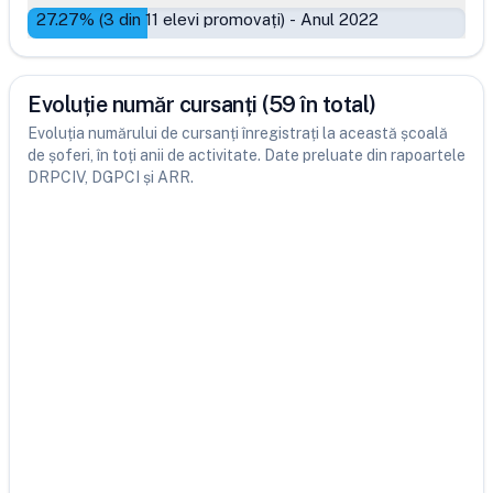
27.27
% (
3
din
11
elevi promovați)
-
Anul 2022
Evoluție număr cursanți (59 în total)
Evoluția numărului de cursanți înregistrați la această școală
de șoferi, în toți anii de activitate. Date preluate din rapoartele
DRPCIV, DGPCI și ARR.