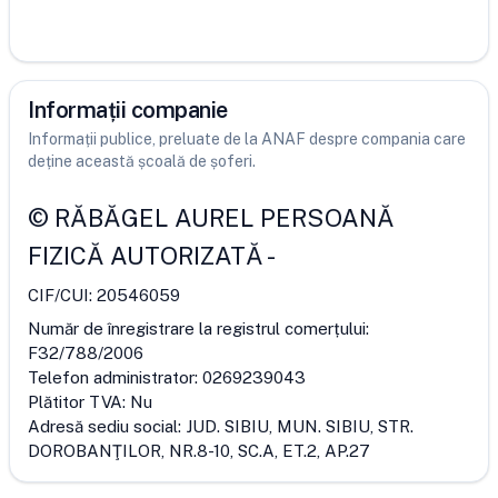
Informații companie
Informații publice, preluate de la ANAF despre compania care
deține această școală de șoferi.
©
RĂBĂGEL AUREL PERSOANĂ
FIZICĂ AUTORIZATĂ
-
CIF/CUI:
20546059
Număr de înregistrare la registrul comerțului:
F32/788/2006
Telefon administrator:
0269239043
Plătitor TVA:
Nu
Adresă sediu social:
JUD. SIBIU, MUN. SIBIU, STR.
DOROBANŢILOR, NR.8-10, SC.A, ET.2, AP.27