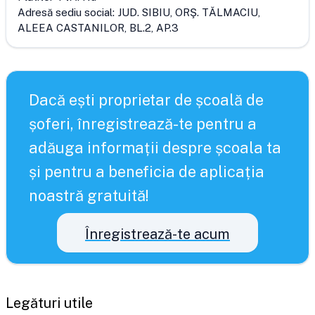
Adresă sediu social:
JUD. SIBIU, ORŞ. TĂLMACIU,
ALEEA CASTANILOR, BL.2, AP.3
Dacă ești proprietar de școală de
șoferi, înregistrează-te pentru a
adăuga informații despre școala ta
și pentru a beneficia de aplicația
noastră gratuită!
Înregistrează-te acum
Legături utile