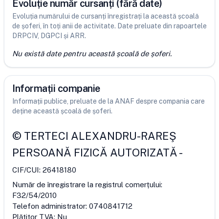
Evoluție număr cursanți (fără date)
Evoluția numărului de cursanți înregistrați la această școală
de șoferi, în toți anii de activitate. Date preluate din rapoartele
DRPCIV, DGPCI și ARR.
Nu există date pentru această școală de șoferi.
Informații companie
Informații publice, preluate de la ANAF despre compania care
deține această școală de șoferi.
©
TERTECI ALEXANDRU-RAREŞ
PERSOANĂ FIZICĂ AUTORIZATĂ
-
CIF/CUI:
26418180
Număr de înregistrare la registrul comerțului:
F32/54/2010
Telefon administrator:
0740841712
Plătitor TVA:
Nu