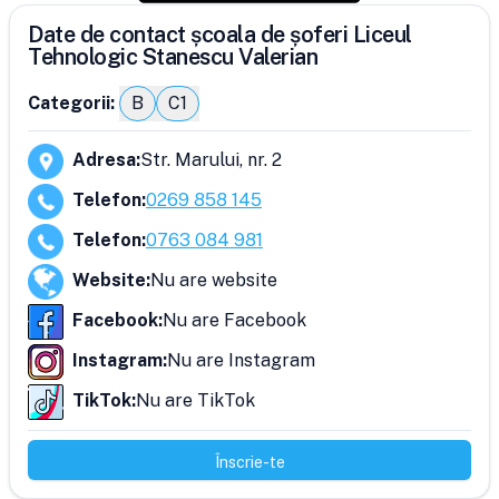
Date de contact școala de șoferi Liceul
Tehnologic Stanescu Valerian
Categorii:
B
C1
Adresa
:
Str. Marului, nr. 2
Telefon
:
0269 858 145
Telefon
:
0763 084 981
Website
:
Nu are website
Facebook
:
Nu are Facebook
Instagram
:
Nu are Instagram
TikTok
:
Nu are TikTok
Înscrie-te