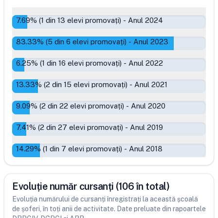
7.69
% (
1
din
13
elevi promovați)
-
Anul 2024
83.33
% (
5
din
6
elevi promovați)
-
Anul 2023
6.25
% (
1
din
16
elevi promovați)
-
Anul 2022
13.33
% (
2
din
15
elevi promovați)
-
Anul 2021
9.09
% (
2
din
22
elevi promovați)
-
Anul 2020
7.41
% (
2
din
27
elevi promovați)
-
Anul 2019
14.29
% (
1
din
7
elevi promovați)
-
Anul 2018
Evoluție număr cursanți (106 în total)
Evoluția numărului de cursanți înregistrați la această școală
de șoferi, în toți anii de activitate. Date preluate din rapoartele