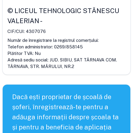
©
LICEUL TEHNOLOGIC STĂNESCU
VALERIAN
-
CIF/CUI:
4307076
Număr de înregistrare la registrul comerțului:
Telefon administrator:
0269/858145
Plătitor TVA:
Nu
Adresă sediu social:
JUD. SIBIU, SAT TÂRNAVA COM.
TÂRNAVA, STR. MĂRULUI, NR.2
Dacă ești proprietar de școală de
șoferi, înregistrează-te pentru a
adăuga informații despre școala ta
și pentru a beneficia de aplicația