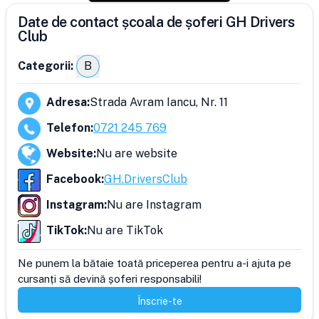
Date de contact școala de șoferi GH Drivers
Club
Categorii:
B
Adresa
:
Strada Avram Iancu, Nr. 11
Telefon
:
0721 245 769
Website
:
Nu are website
Facebook
:
GH.DriversClub
Instagram
:
Nu are Instagram
TikTok
:
Nu are TikTok
Ne punem la bătaie toată priceperea pentru a-i ajuta pe 
cursanți să devină șoferi responsabili!
Înscrie-te