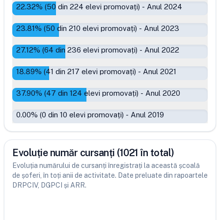
22.32
% (
50
din
224
elevi promovați)
-
Anul 2024
23.81
% (
50
din
210
elevi promovați)
-
Anul 2023
27.12
% (
64
din
236
elevi promovați)
-
Anul 2022
18.89
% (
41
din
217
elevi promovați)
-
Anul 2021
37.90
% (
47
din
124
elevi promovați)
-
Anul 2020
0.00
% (
0
din
10
elevi promovați)
-
Anul 2019
Evoluție număr cursanți (1021 în total)
Evoluția numărului de cursanți înregistrați la această școală
de șoferi, în toți anii de activitate. Date preluate din rapoartele
DRPCIV, DGPCI și ARR.