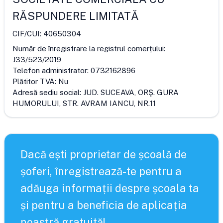
RĂSPUNDERE LIMITATĂ
CIF/CUI:
40650304
Număr de înregistrare la registrul comerțului:
J33/523/2019
Telefon administrator:
0732162896
Plătitor TVA:
Nu
Adresă sediu social:
JUD. SUCEAVA, ORŞ. GURA
HUMORULUI, STR. AVRAM IANCU, NR.11
Dacă ești proprietar de școală de
șoferi, înregistrează-te pentru a
adăuga informații despre școala ta
și pentru a beneficia de aplicația
noastră gratuită!