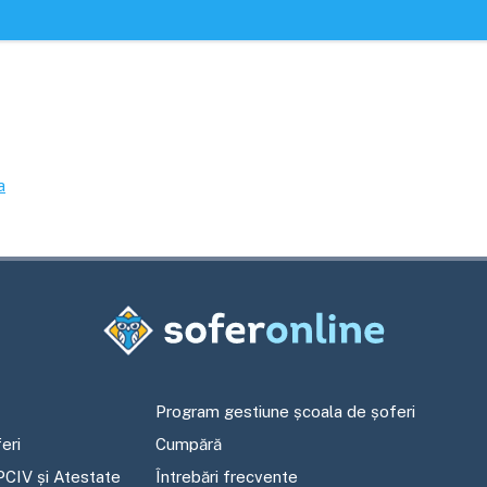
a
Program gestiune școala de șoferi
eri
Cumpără
PCIV și Atestate
Întrebări frecvente