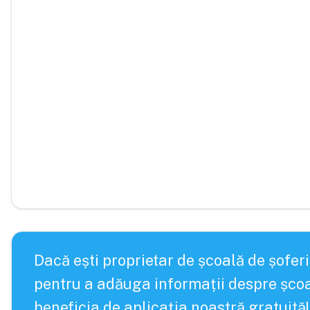
Dacă ești proprietar de școală de șoferi
pentru a adăuga informații despre școa
beneficia de aplicația noastră gratuită!