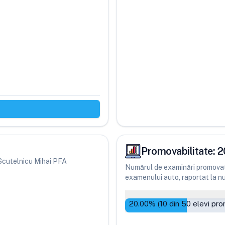
Promovabilitate:
2
i Scutelnicu Mihai PFA
Numărul de examinări promovate
examenului auto, raportat la num
20.00
% (
10
din
50
elevi pro