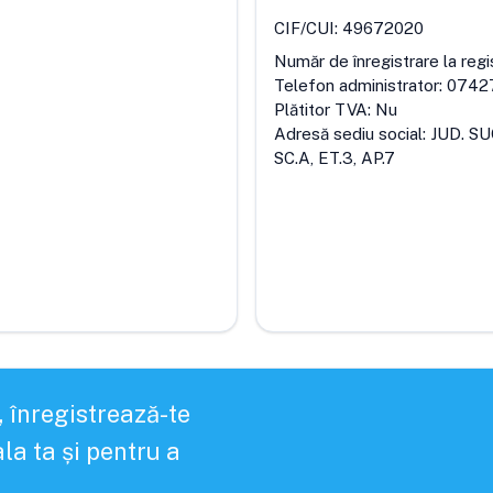
CIF/CUI:
49672020
Număr de înregistrare la regi
Telefon administrator:
0742
Plătitor TVA:
Nu
Adresă sediu social:
JUD. SU
SC.A, ET.3, AP.7
, înregistrează-te
la ta și pentru a