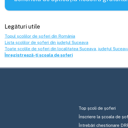
Legături utile
Topul școlilor de șoferi din România
Lista școlilor de șoferi din județul
Suceava
Toate școlile de șoferi din localitatea
Suceava
, județul
Suceav
Înregistrează-ți școala de șoferi
Top școli de șoferi
Înscriere la școala de șof
Întrebări chestionare DR