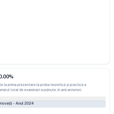
0.00
%
 la prima prezentare la proba teoretică și practică a
ărul total de examinări susținute, în anii anteriori.
movați)
-
Anul 2024