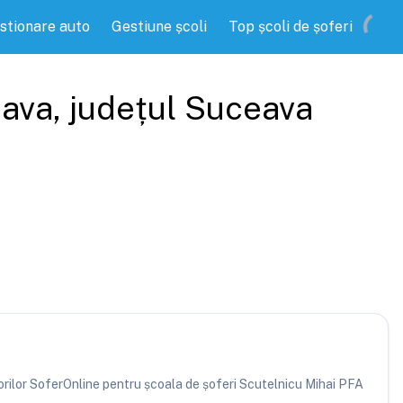
stionare auto
Gestiune școli
Top școli de șoferi
ava
, județul
Suceava
atorilor SoferOnline pentru școala de șoferi Scutelnicu Mihai PFA