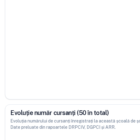
Evoluție număr cursanți (50 în total)
Evoluția numărului de cursanți înregistrați la această școală de șofe
Date preluate din rapoartele DRPCIV, DGPCI și ARR.