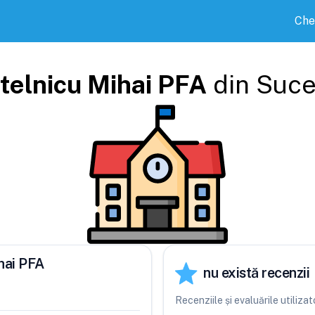
Che
telnicu Mihai PFA
din
Suce
hai PFA
nu există recenzii
Recenziile și evaluările utiliz