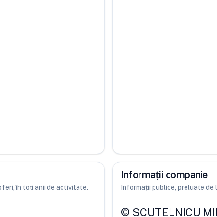
Informații companie
ri, în toți anii de activitate.
Informații publice, preluate d
©
SCUTELNICU MI