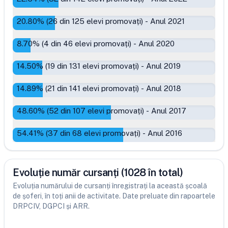
20.80
% (
26
din
125
elevi promovați)
-
Anul 2021
8.70
% (
4
din
46
elevi promovați)
-
Anul 2020
14.50
% (
19
din
131
elevi promovați)
-
Anul 2019
14.89
% (
21
din
141
elevi promovați)
-
Anul 2018
48.60
% (
52
din
107
elevi promovați)
-
Anul 2017
54.41
% (
37
din
68
elevi promovați)
-
Anul 2016
Evoluție număr cursanți (1028 în total)
Evoluția numărului de cursanți înregistrați la această școală
de șoferi, în toți anii de activitate. Date preluate din rapoartele
DRPCIV, DGPCI și ARR.