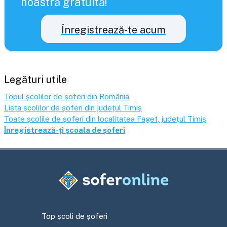
noastră gratuită!
Înregistrează-te acum
Legături utile
Topul școlilor de șoferi din România
Lista școlilor de șoferi din județul
Timiș
Toate școlile de șoferi din localitatea
Faget
, județul
Timiș
Înregistrează-ți școala de șoferi
Top școli de șoferi