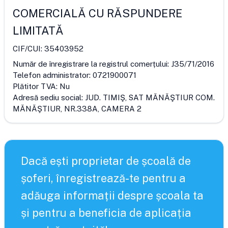
COMERCIALĂ CU RĂSPUNDERE
LIMITATĂ
CIF/CUI:
35403952
Număr de înregistrare la registrul comerțului:
J35/71/2016
Telefon administrator:
0721900071
Plătitor TVA:
Nu
Adresă sediu social:
JUD. TIMIŞ, SAT MĂNĂŞTIUR COM.
MĂNĂŞTIUR, NR.338A, CAMERA 2
Dacă ești proprietar de școală de
șoferi, înregistrează-te pentru a
adăuga informații despre școala ta
și pentru a beneficia de aplicația