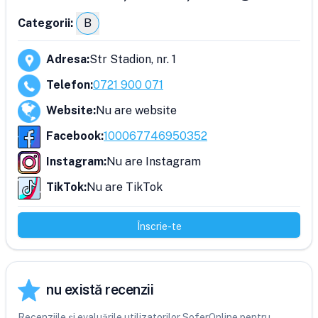
Categorii:
B
Adresa
:
Str Stadion, nr. 1
Telefon
:
0721 900 071
Website
:
Nu are website
Facebook
:
100067746950352
Instagram
:
Nu are Instagram
TikTok
:
Nu are TikTok
Înscrie-te
nu există recenzii
Recenziile și evaluările utilizatorilor SoferOnline pentru