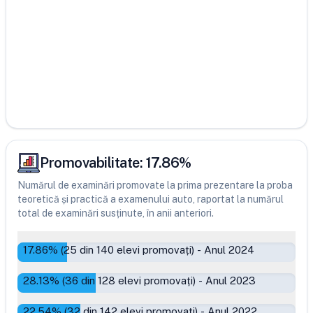
Promovabilitate:
17.86
%
Numărul de examinări promovate la prima prezentare la proba
teoretică și practică a examenului auto, raportat la numărul
total de examinări susținute, în anii anteriori.
17.86
% (
25
din
140
elevi promovați)
-
Anul 2024
28.13
% (
36
din
128
elevi promovați)
-
Anul 2023
22.54
% (
32
din
142
elevi promovați)
-
Anul 2022