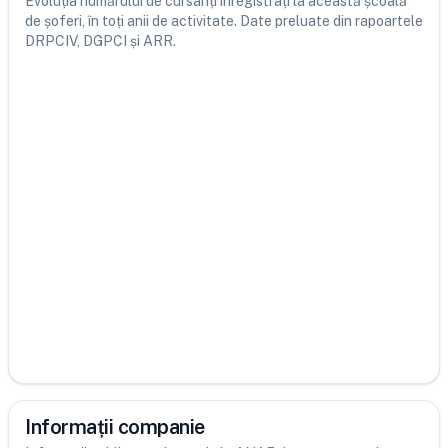
Evoluția numărului de cursanți înregistrați la această școală
de șoferi, în toți anii de activitate. Date preluate din rapoartele
DRPCIV, DGPCI și ARR.
Informații companie