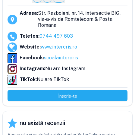
Adresa
:
Str. Razboieni, nr. 14, intersectie BIG,
vis-a-vis de Romtelecom & Posta
Romana
Telefon
:
0744 497 603
Website
:
www.intercris.ro
Facebook
:
scoalaintercris
Instagram
:
Nu are Instagram
TikTok
:
Nu are TikTok
Înscrie-te
nu există recenzii
Recenziile și evaluările utilizatorilor SoferOnline pentru