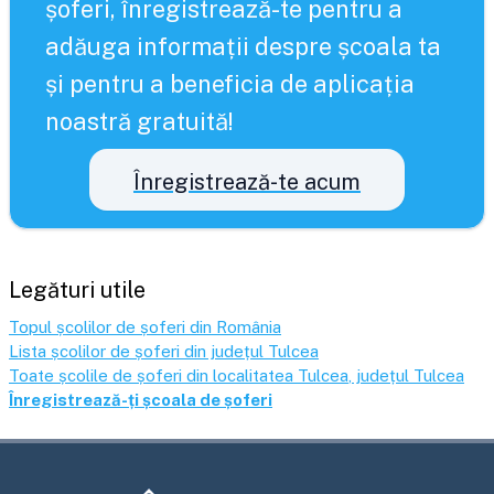
șoferi, înregistrează-te pentru a
adăuga informații despre școala ta
și pentru a beneficia de aplicația
noastră gratuită!
Înregistrează-te acum
Legături utile
Topul școlilor de șoferi din România
Lista școlilor de șoferi din județul
Tulcea
Toate școlile de șoferi din localitatea
Tulcea
, județul
Tulcea
Înregistrează-ți școala de șoferi