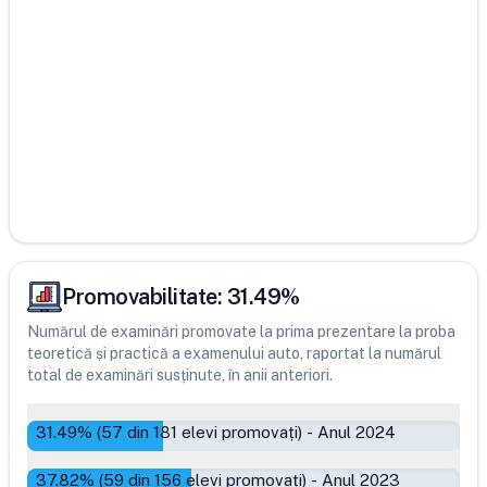
Promovabilitate:
31.49
%
Numărul de examinări promovate la prima prezentare la proba
teoretică și practică a examenului auto, raportat la numărul
total de examinări susținute, în anii anteriori.
31.49
% (
57
din
181
elevi promovați)
-
Anul 2024
37.82
% (
59
din
156
elevi promovați)
-
Anul 2023