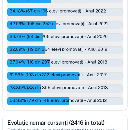
34.18
% (
67
din
196
elevi promovați)
-
Anul 2022
42.06
% (
106
din
252
elevi promovați)
-
Anul 2021
30.73
% (
63
din
205
elevi promovați)
-
Anul 2020
32.69
% (
119
din
364
elevi promovați)
-
Anul 2019
37.04
% (
110
din
297
elevi promovați)
-
Anul 2018
61.86
% (
193
din
312
elevi promovați)
-
Anul 2017
28.85
% (
88
din
305
elevi promovați)
-
Anul 2013
53.38
% (
79
din
148
elevi promovați)
-
Anul 2012
Evoluție număr cursanți (2416 în total)