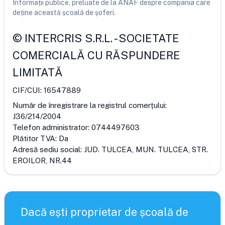
Informații publice, preluate de la ANAF despre compania care
deține această școală de șoferi.
©
INTERCRIS S.R.L.
-
SOCIETATE
COMERCIALĂ CU RĂSPUNDERE
LIMITATĂ
CIF/CUI:
16547889
Număr de înregistrare la registrul comerțului:
J36/214/2004
Telefon administrator:
0744497603
Plătitor TVA:
Da
Adresă sediu social:
JUD. TULCEA, MUN. TULCEA, STR.
EROILOR, NR.44
Dacă ești proprietar de școală de