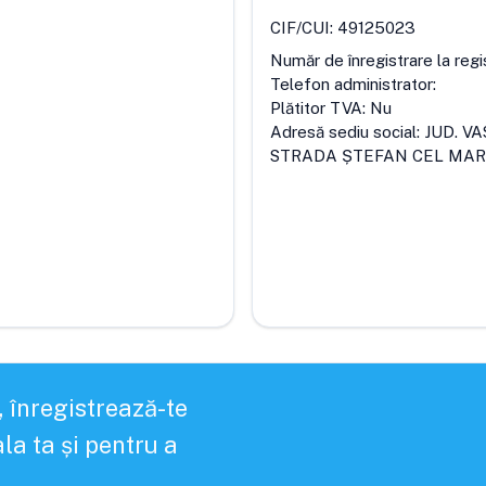
CIF/CUI:
49125023
Număr de înregistrare la regi
Telefon administrator:
Plătitor TVA:
Nu
Adresă sediu social:
JUD. V
STRADA ȘTEFAN CEL MA
, înregistrează-te
la ta și pentru a