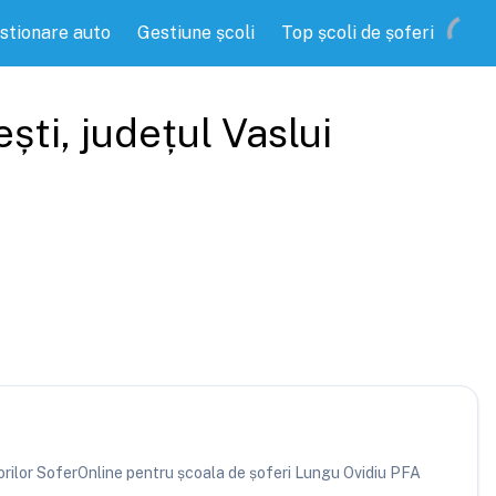
stionare auto
Gestiune școli
Top școli de șoferi
ști
, județul
Vaslui
atorilor SoferOnline pentru școala de șoferi Lungu Ovidiu PFA