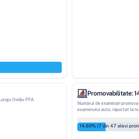
Promovabilitate:
1
i Lungu Ovidiu PFA
Numărul de examinări promovate
examenului auto, raportat la num
14.89
% (
7
din
47
elevi prom