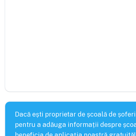
Dacă ești proprietar de școală de șoferi
pentru a adăuga informații despre școa
beneficia de aplicația noastră gratuită!