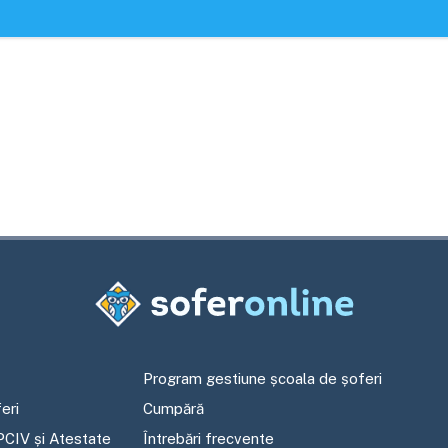
Program gestiune școala de șoferi
eri
Cumpără
PCIV și Atestate
Întrebări frecvente