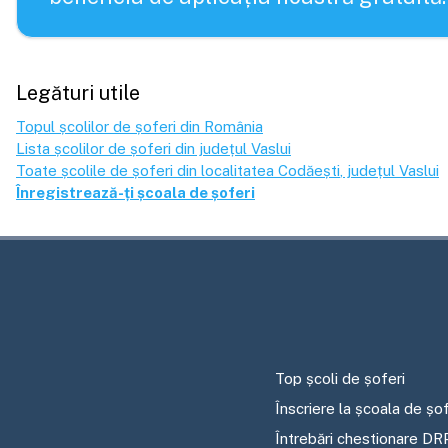
Legături utile
Topul școlilor de șoferi din România
Lista școlilor de șoferi din județul
Vaslui
Toate școlile de șoferi din localitatea
Codăești
, județul
Vaslui
Înregistrează-ți școala de șoferi
Top școli de șoferi
Înscriere la școala de șof
Întrebări chestionare DR