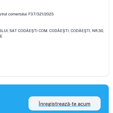
strul comerțului:
F37/321/2023
ASLUI, SAT CODĂEŞTI COM. CODĂEŞTI, CODĂEŞTI, NR.30,
RE
Înregistrează-te acum