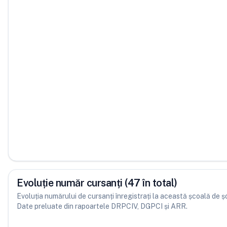
Evoluție număr cursanți (47 în total)
Evoluția numărului de cursanți înregistrați la această școală de șofe
Date preluate din rapoartele DRPCIV, DGPCI și ARR.