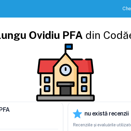
Che
Lungu Ovidiu PFA
din
Codăe
 PFA
nu există recenzii
Recenziile și evaluările utiliz