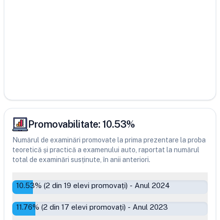
Promovabilitate:
10.53
%
Numărul de examinări promovate la prima prezentare la proba
teoretică și practică a examenului auto, raportat la numărul
total de examinări susținute, în anii anteriori.
10.53
% (
2
din
19
elevi promovați)
-
Anul 2024
11.76
% (
2
din
17
elevi promovați)
-
Anul 2023