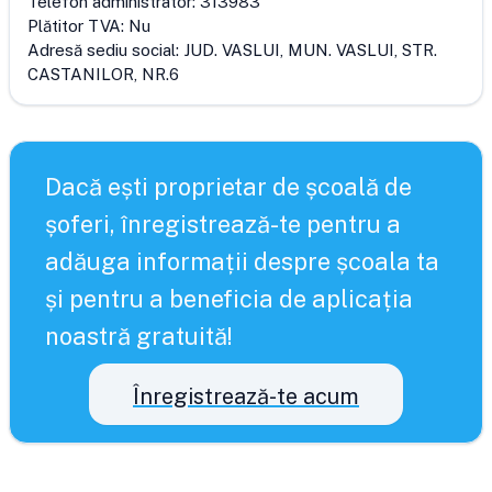
Telefon administrator:
313983
Plătitor TVA:
Nu
Adresă sediu social:
JUD. VASLUI, MUN. VASLUI, STR.
CASTANILOR, NR.6
Dacă ești proprietar de școală de
șoferi, înregistrează-te pentru a
adăuga informații despre școala ta
și pentru a beneficia de aplicația
noastră gratuită!
Înregistrează-te acum