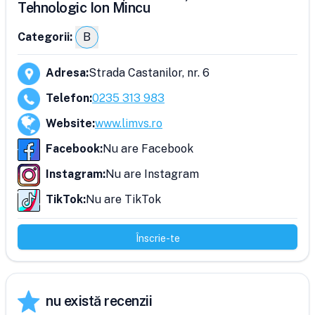
Tehnologic Ion Mincu
Categorii:
B
Adresa
:
Strada Castanilor, nr. 6
Telefon
:
0235 313 983
Website
:
www.limvs.ro
Facebook
:
Nu are Facebook
Instagram
:
Nu are Instagram
TikTok
:
Nu are TikTok
Înscrie-te
nu există recenzii