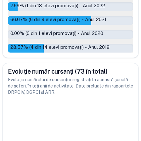
7.69
% (
1
din
13
elevi promovați)
-
Anul 2022
66.67
% (
6
din
9
elevi promovați)
-
Anul 2021
0.00
% (
0
din
1
elevi promovați)
-
Anul 2020
28.57
% (
4
din
14
elevi promovați)
-
Anul 2019
Evoluție număr cursanți (73 în total)
Evoluția numărului de cursanți înregistrați la această școală
de șoferi, în toți anii de activitate. Date preluate din rapoartele
DRPCIV, DGPCI și ARR.