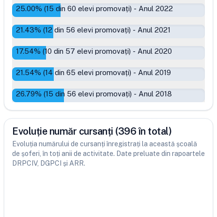
25.00
% (
15
din
60
elevi promovați)
-
Anul 2022
21.43
% (
12
din
56
elevi promovați)
-
Anul 2021
17.54
% (
10
din
57
elevi promovați)
-
Anul 2020
21.54
% (
14
din
65
elevi promovați)
-
Anul 2019
26.79
% (
15
din
56
elevi promovați)
-
Anul 2018
Evoluție număr cursanți (396 în total)
Evoluția numărului de cursanți înregistrați la această școală
de șoferi, în toți anii de activitate. Date preluate din rapoartele
DRPCIV, DGPCI și ARR.