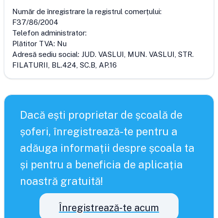
Număr de înregistrare la registrul comerțului:
F37/86/2004
Telefon administrator:
Plătitor TVA:
Nu
Adresă sediu social:
JUD. VASLUI, MUN. VASLUI, STR.
FILATURII, BL.424, SC.B, AP.16
Dacă ești proprietar de școală de
șoferi, înregistrează-te pentru a
adăuga informații despre școala ta
și pentru a beneficia de aplicația
noastră gratuită!
Înregistrează-te acum