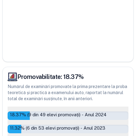
Promovabilitate:
18.37
%
Numărul de examinări promovate la prima prezentare la proba
teoretică și practică a examenului auto, raportat la numărul
total de examinări susținute, în anii anteriori.
18.37
% (
9
din
49
elevi promovați)
-
Anul 2024
11.32
% (
6
din
53
elevi promovați)
-
Anul 2023