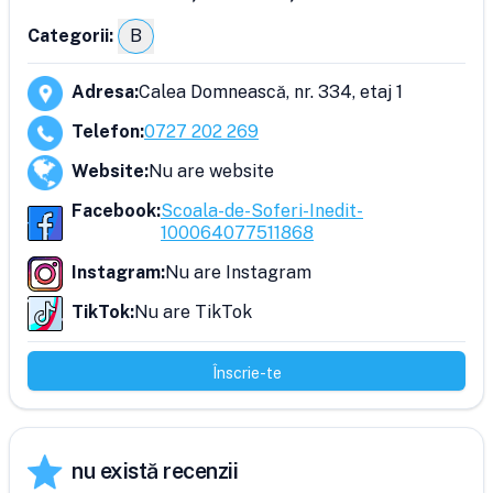
Categorii:
B
Adresa
:
Calea Domnească, nr. 334, etaj 1
Telefon
:
0727 202 269
Website
:
Nu are website
Facebook
:
Scoala-de-Soferi-Inedit-
100064077511868
Instagram
:
Nu are Instagram
TikTok
:
Nu are TikTok
Înscrie-te
nu există recenzii