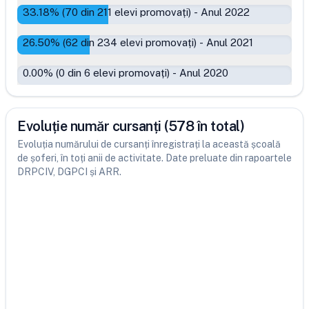
33.18
% (
70
din
211
elevi promovați)
-
Anul 2022
26.50
% (
62
din
234
elevi promovați)
-
Anul 2021
0.00
% (
0
din
6
elevi promovați)
-
Anul 2020
Evoluție număr cursanți (578 în total)
Evoluția numărului de cursanți înregistrați la această școală
de șoferi, în toți anii de activitate. Date preluate din rapoartele
DRPCIV, DGPCI și ARR.