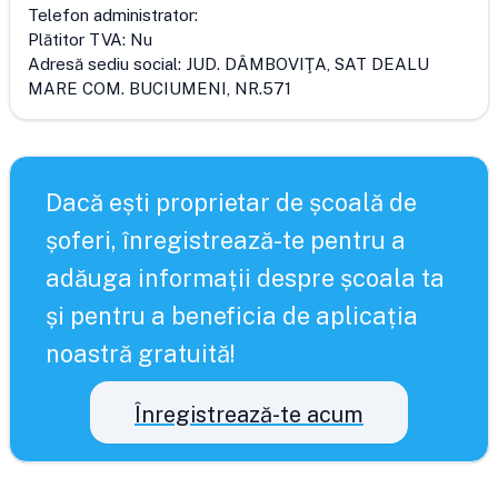
Telefon administrator:
Plătitor TVA:
Nu
Adresă sediu social:
JUD. DÂMBOVIŢA, SAT DEALU
MARE COM. BUCIUMENI, NR.571
Dacă ești proprietar de școală de
șoferi, înregistrează-te pentru a
adăuga informații despre școala ta
și pentru a beneficia de aplicația
noastră gratuită!
Înregistrează-te acum