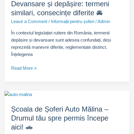
Devansare și depășire: termeni
stabilește
similari, consecințe diferite 🚘
prioritatea
în
Leave a Comment
/
Informații pentru șoferi
/
Admin
trafic
În contextul legislației rutiere din România, termenii
🛣️
depășire și devansare sunt adesea confundați, deși
reprezintă manevre diferite, reglementate distinct.
Înțelegerea
Devansare
Read More »
și
depășire:
termeni
similari,
consecințe
Școala de Șoferi Auto Mălina –
diferite
Drumul tău spre permis începe
🚘
aici! 🚗