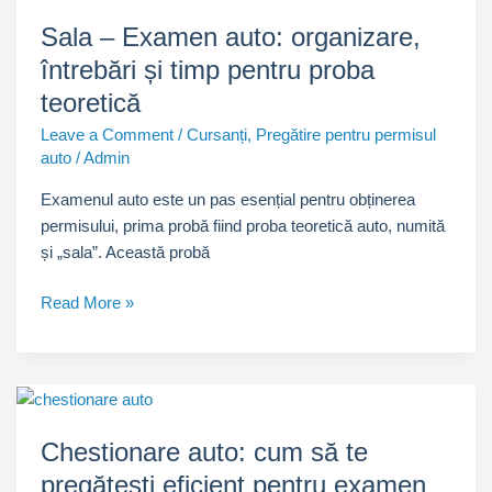
de
Sala – Examen auto: organizare,
la
întrebări și timp pentru proba
examenul
auto
teoretică
Leave a Comment
/
Cursanți
,
Pregătire pentru permisul
auto
/
Admin
Examenul auto este un pas esențial pentru obținerea
permisului, prima probă fiind proba teoretică auto, numită
și „sala”. Această probă
Sala
Read More »
–
Examen
auto:
organizare,
întrebări
Chestionare auto: cum să te
și
pregătești eficient pentru examen
timp