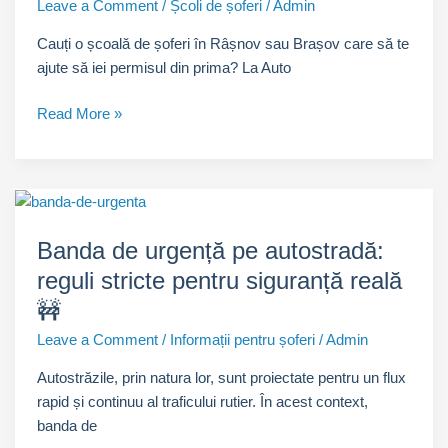
Leave a Comment
/
Școli de șoferi
/
Admin
Cauți o școală de șoferi în Râșnov sau Brașov care să te
ajute să iei permisul din prima? La Auto
Școala
Read More »
de
Șoferi
Auto
Mălina
–
Banda de urgență pe autostradă:
Drumul
reguli stricte pentru siguranță reală
tău
spre
🚧
permis
Leave a Comment
/
Informații pentru șoferi
/
Admin
începe
aici!
Autostrăzile, prin natura lor, sunt proiectate pentru un flux
🚗
rapid și continuu al traficului rutier. În acest context,
banda de