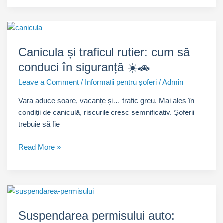
siguranță:
un
gest
simplu
Canicula și traficul rutier: cum să
care
conduci în siguranță ☀️🚗
salvează
vieți
Leave a Comment
/
Informații pentru șoferi
/
Admin
Vara aduce soare, vacanțe și… trafic greu. Mai ales în
condiții de caniculă, riscurile cresc semnificativ. Șoferii
trebuie să fie
Canicula
Read More »
și
traficul
rutier:
cum
să
Suspendarea permisului auto:
conduci