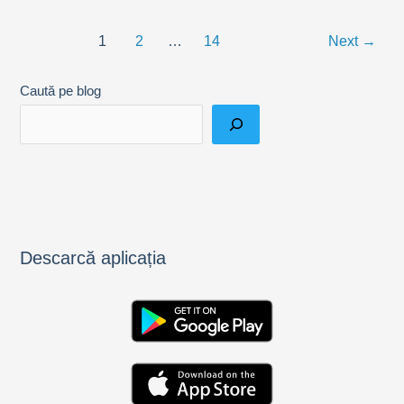
auto
Post
categoria
1
2
…
14
Next
→
pagination
B
🚗
Caută pe blog
Descarcă aplicația