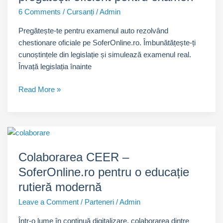
pentru
6 Comments
/
Cursanți
/
Admin
proba
Pregătește-te pentru examenul auto rezolvând
teoretică
chestionare oficiale pe SoferOnline.ro. Îmbunătățește-ți
cunoștințele din legislație și simulează examenul real.
Învață legislația înainte
Chestionare
Read More »
auto:
cum
să
te
pregătești
Colaborarea CEER –
eficient
SoferOnline.ro pentru o educație
pentru
examen
rutieră modernă
Leave a Comment
/
Parteneri
/
Admin
Într-o lume în continuă digitalizare, colaborarea dintre