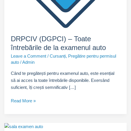
DRPCIV (DGPCI) – Toate
întrebările de la examenul auto
Leave a Comment
/
Cursanți
,
Pregătire pentru permisul
auto
/
Admin
Când te pregătești pentru examenul auto, este esențial
să ai acces la toate întrebările disponibile. Exersând
suficient, îți crești semnificativ […]
DRPCIV
Read More »
(DGPCI)
–
Toate
întrebările