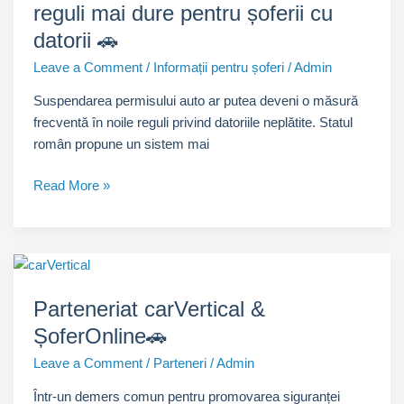
reguli mai dure pentru șoferii cu
în
siguranță
datorii 🚗
☀️
Leave a Comment
/
Informații pentru șoferi
/
Admin
🚗
Suspendarea permisului auto ar putea deveni o măsură
frecventă în noile reguli privind datoriile neplătite. Statul
român propune un sistem mai
Suspendarea
Read More »
permisului
auto:
reguli
mai
dure
Parteneriat carVertical &
pentru
ȘoferOnline🚗
șoferii
cu
Leave a Comment
/
Parteneri
/
Admin
datorii
Într-un demers comun pentru promovarea siguranței
🚗