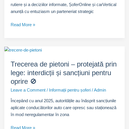
rutiere și a deciziilor informate, ȘoferOnline și carVertical
anunță cu entuziasm un parteneriat strategic
Parteneriat
Read More »
carVertical
&
ȘoferOnline
🚗
Trecerea de pietoni – protejată prin
lege: interdicții și sancțiuni pentru
oprire 🚫
Leave a Comment
/
Informații pentru șoferi
/
Admin
Începând cu anul 2025, autoritățile au înăsprit sancțiunile
aplicate conducătorilor auto care opresc sau staționează
în mod neregulamentar în zona
Trecerea
Read More »