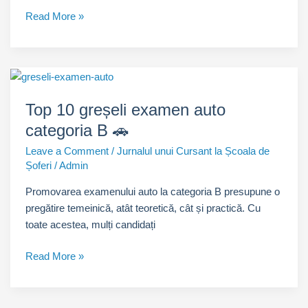
Banda
Read More »
de
urgență
pe
autostradă:
reguli
Top 10 greșeli examen auto
stricte
categoria B 🚗
pentru
siguranță
Leave a Comment
/
Jurnalul unui Cursant la Școala de
reală
Șoferi
/
Admin
🚧
Promovarea examenului auto la categoria B presupune o
pregătire temeinică, atât teoretică, cât și practică. Cu
toate acestea, mulți candidați
Top
Read More »
10
greșeli
examen