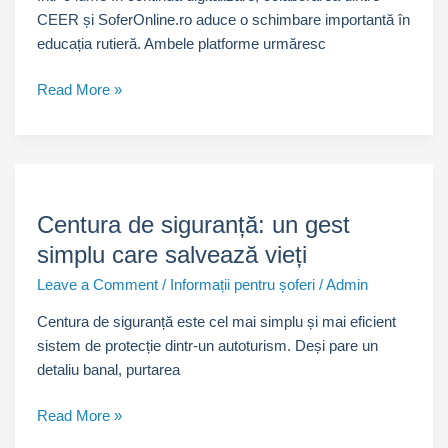
CEER și SoferOnline.ro aduce o schimbare importantă în
educația rutieră. Ambele platforme urmăresc
Colaborarea
Read More »
CEER
–
SoferOnline.ro
pentru
o
Centura de siguranță: un gest
educație
simplu care salvează vieți
rutieră
modernă
Leave a Comment
/
Informații pentru șoferi
/
Admin
Centura de siguranță este cel mai simplu și mai eficient
sistem de protecție dintr-un autoturism. Deși pare un
detaliu banal, purtarea
Centura
Read More »
de