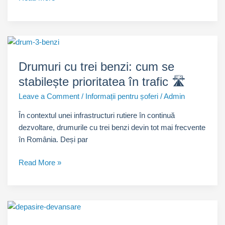
de
pietoni
–
protejată
prin
Drumuri cu trei benzi: cum se
lege:
stabilește prioritatea în trafic 🛣️
interdicții
și
Leave a Comment
/
Informații pentru șoferi
/
Admin
sancțiuni
În contextul unei infrastructuri rutiere în continuă
pentru
dezvoltare, drumurile cu trei benzi devin tot mai frecvente
oprire
în România. Deși par
🚫
Drumuri
Read More »
cu
trei
benzi:
cum
se