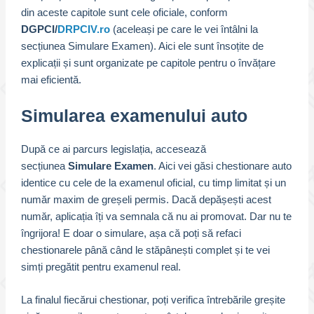
din aceste capitole sunt cele oficiale, conform
DGPCI/
DRPCIV.ro
(aceleași pe care le vei întâlni la
secțiunea Simulare Examen). Aici ele sunt însoțite de
explicații și sunt organizate pe capitole pentru o învățare
mai eficientă.
Simularea examenului auto
După ce ai parcurs legislația, accesează
secțiunea
Simulare Examen
. Aici vei găsi chestionare auto
identice cu cele de la examenul oficial, cu timp limitat și un
număr maxim de greșeli permis. Dacă depășești acest
număr, aplicația îți va semnala că nu ai promovat. Dar nu te
îngrijora! E doar o simulare, așa că poți să refaci
chestionarele până când le stăpânești complet și te vei
simți pregătit pentru examenul real.
La finalul fiecărui chestionar, poți verifica întrebările greșite