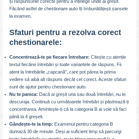
și răspunsurile corecte pentru a înțelege unde ai greșit.
Făcând astfel de chestionare auto îți îmbunătățești șansele
la examen.
Sfaturi pentru a rezolva corect
chestionarele:
Concentrează-te pe fiecare întrebare:
Citește cu atenție
textul fiecărei întrebări și toate variantele de răspuns. Fii
atent la întrebările „capcană”, care pot părea la prima
vedere să aibă alt răspuns decât cel corect. Aceste sfaturi
sunt de ajutor pentru chestionare auto.
Nu te panica:
Dacă ai greșit una sau două întrebări, nu te
descuraja. Continuă cu următoarele întrebări și păstrează-ți
concentrarea. Amintește-ți că la categoria B ai voie să faci
până la 4 greșeli.
Gândește-te la timp:
Examenul pentru categoria B
durează 30 de minute. Deși ai suficient timp să parcurgi
toate întrebările cu atenție, nu te bloca prea mult la o