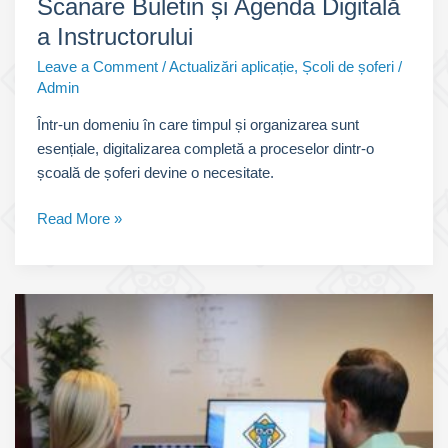
Scanare Buletin și Agenda Digitală
a Instructorului
Leave a Comment
/
Actualizări aplicație
,
Școli de șoferi
/
Admin
Într-un domeniu în care timpul și organizarea sunt
esențiale, digitalizarea completă a proceselor dintr-o
școală de șoferi devine o necesitate.
Scanare
Read More »
Buletin
și
Agenda
Digitală
a
Instructorului