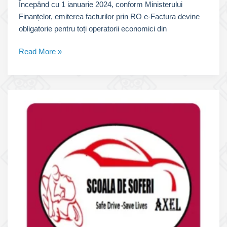
Începând cu 1 ianuarie 2024, conform Ministerului
Finanțelor, emiterea facturilor prin RO e-Factura devine
obligatorie pentru toți operatorii economici din
E-
Read More »
Factura
pentru
școala
de
șoferi,
prin
SPV
și
ANAF