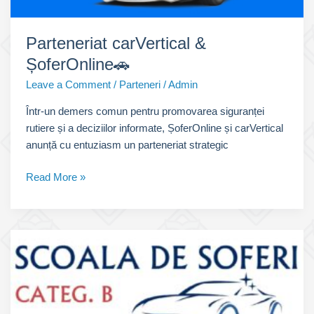
Parteneriat carVertical &
ȘoferOnline🚗
Leave a Comment
/
Parteneri
/
Admin
Într-un demers comun pentru promovarea siguranței
rutiere și a deciziilor informate, ȘoferOnline și carVertical
anunță cu entuziasm un parteneriat strategic
Parteneriat
Read More »
carVertical
&
ȘoferOnline
🚗