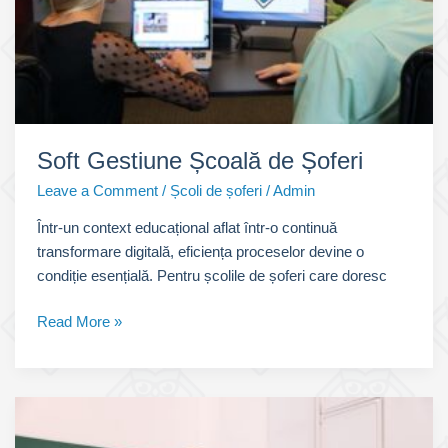
Soft Gestiune Școală de Șoferi
Leave a Comment
/
Școli de șoferi
/
Admin
Într-un context educațional aflat într-o continuă
transformare digitală, eficiența proceselor devine o
condiție esențială. Pentru școlile de șoferi care doresc
Soft
Read More »
Gestiune
Școală
de
Șoferi