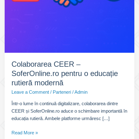
Colaborarea CEER –
SoferOnline.ro pentru o educație
rutieră modernă
Leave a Comment
/
Parteneri
/
Admin
Într-o lume în continuă digitalizare, colaborarea dintre
CEER și SoferOnline.ro aduce o schimbare importantă în
educația rutieră. Ambele platforme urmăresc […]
Colaborarea
Read More »