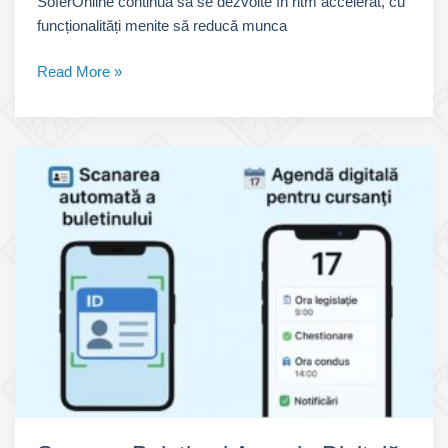
SoferOnline continuă să se dezvolte în ritm accelerat, cu
funcționalități menite să reducă munca
Calendarul
Read More »
Cursantului
și
Rapoarte
Pentru
Instructori
Auto