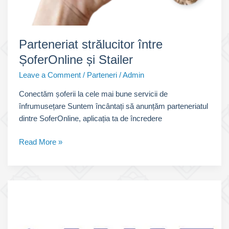
Parteneriat strălucitor între
ȘoferOnline și Stailer
Leave a Comment
/
Parteneri
/
Admin
Conectăm șoferii la cele mai bune servicii de
înfrumusețare Suntem încântați să anunțăm parteneriatul
dintre SoferOnline, aplicația ta de încredere
Parteneriat
Read More »
strălucitor
între
ȘoferOnline
și
Stailer