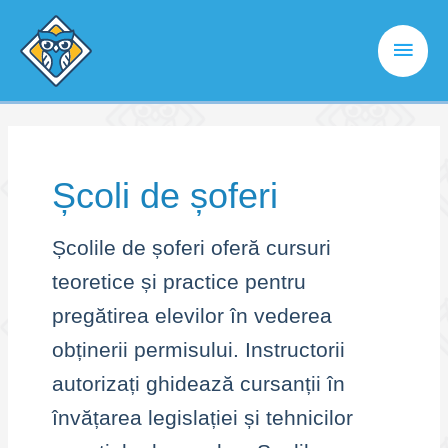
Skip
to
Main
content
Men
Școli de șoferi
Școlile de șoferi oferă cursuri
teoretice și practice pentru
pregătirea elevilor în vederea
obținerii permisului. Instructorii
autorizați ghidează cursanții în
învățarea legislației și tehnicilor