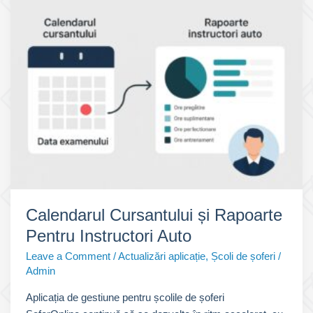
Mălina
–
Drumul
tău
spre
permis
începe
aici!
🚗
Calendarul Cursantului și Rapoarte
Pentru Instructori Auto
Leave a Comment
/
Actualizări aplicație
,
Școli de șoferi
/
Admin
Aplicația de gestiune pentru școlile de șoferi