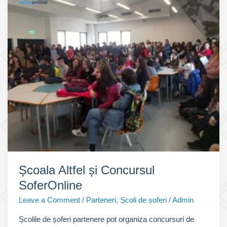
Școala Altfel și Concursul
SoferOnline
Leave a Comment
/
Parteneri
,
Școli de șoferi
/
Admin
Școlile de șoferi partenere pot organiza concursuri de