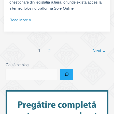
chestionare din legislația rutieră, oriunde există acces la
internet, folosind platforma SoferOnline.
Școala
Read More »
Altfel
și
Concursul
SoferOnline
Post
1
2
Next
→
pagination
Caută pe blog