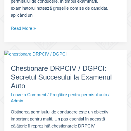
permisului de conducere. În timpul examinării,
examinatorul notează greșelile comise de candidat,
aplicând un
Puncte
Read More »
Penalizare
Traseu
pentru
Categoria
B
Chestionare DRPCIV / DGPCI:
Secretul Succesului la Examenul
Auto
Leave a Comment
/
Pregătire pentru permisul auto
/
Admin
Obținerea permisului de conducere este un obiectiv
important pentru mulți. Un pas esențial în această
călătorie îl reprezintă chestionarele DRPCIV,