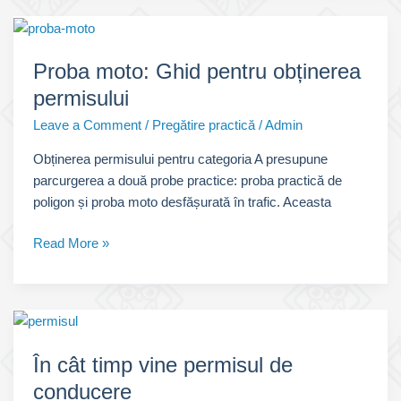
examen
auto
categoria
Proba moto: Ghid pentru obținerea
B
permisului
🚗
Leave a Comment
/
Pregătire practică
/
Admin
Obținerea permisului pentru categoria A presupune
parcurgerea a două probe practice: proba practică de
poligon și proba moto desfășurată în trafic. Aceasta
Proba
Read More »
moto:
Ghid
pentru
obținerea
permisului
În cât timp vine permisul de
conducere