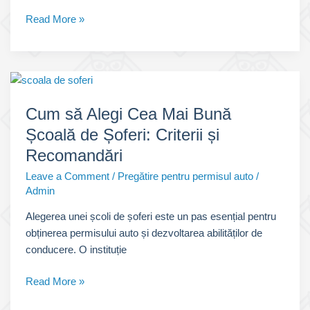
Chestionare
Read More »
DRPCIV
/
DGPCI:
Secretul
Succesului
Cum să Alegi Cea Mai Bună
la
Școală de Șoferi: Criterii și
Examenul
Auto
Recomandări
Leave a Comment
/
Pregătire pentru permisul auto
/
Admin
Alegerea unei școli de șoferi este un pas esențial pentru
obținerea permisului auto și dezvoltarea abilităților de
conducere. O instituție
Cum
Read More »
să