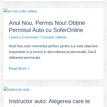
Alegi
Cea
Mai
Bună
Anul Nou, Permis Nou! Obține
Școală
Permisul Auto cu SoferOnline
de
Șoferi:
Leave a Comment
/
Cursanți
/
Admin
Criterii
Anul Nou este momentul perfect pentru a-ți seta obiective
și
importante și a investi în dezvoltarea ta personală. Dacă
Recomandări
obținerea permisului
Anul
Read More »
Nou,
Permis
Nou!
Obține
Permisul
Instructor auto: Alegerea care te
Auto