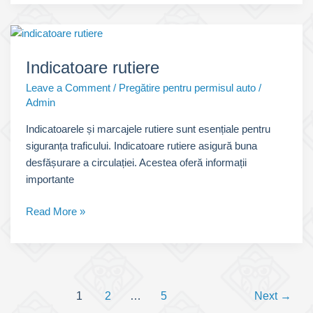
Indicatoare rutiere
Leave a Comment
/
Pregătire pentru permisul auto
/
Admin
Indicatoarele și marcajele rutiere sunt esențiale pentru
siguranța traficului. Indicatoare rutiere asigură buna
desfășurare a circulației. Acestea oferă informații
importante
Indicatoare
Read More »
rutiere
Post
1
2
…
5
Next
→
pagination