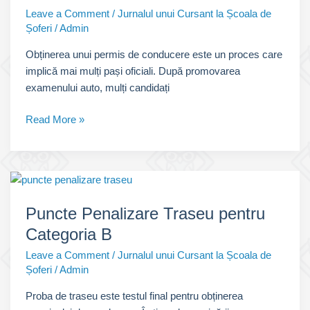
Leave a Comment
/
Jurnalul unui Cursant la Școala de
Șoferi
/
Admin
Obținerea unui permis de conducere este un proces care
implică mai mulți pași oficiali. După promovarea
examenului auto, mulți candidați
În
Read More »
cât
timp
vine
permisul
de
Puncte Penalizare Traseu pentru
conducere
Categoria B
Leave a Comment
/
Jurnalul unui Cursant la Școala de
Șoferi
/
Admin
Proba de traseu este testul final pentru obținerea