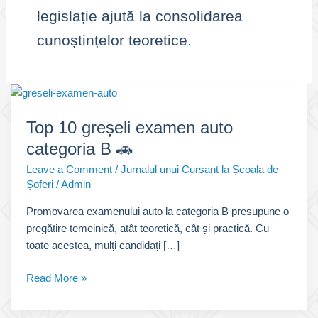
legislație ajută la consolidarea
cunoștințelor teoretice.
Top 10 greșeli examen auto
categoria B 🚗
Leave a Comment
/
Jurnalul unui Cursant la Școala de
Șoferi
/
Admin
Promovarea examenului auto la categoria B presupune o
pregătire temeinică, atât teoretică, cât și practică. Cu
toate acestea, mulți candidați […]
Top
Read More »
10
greșeli