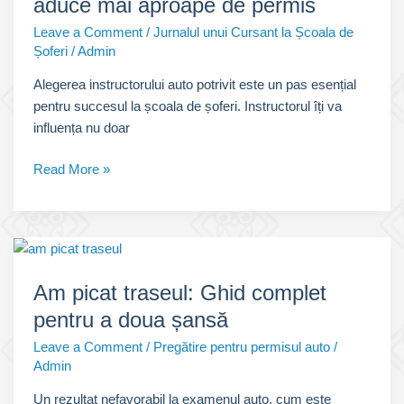
aduce mai aproape de permis
cu
SoferOnline
Leave a Comment
/
Jurnalul unui Cursant la Școala de
Șoferi
/
Admin
Alegerea instructorului auto potrivit este un pas esențial
pentru succesul la școala de șoferi. Instructorul îți va
influența nu doar
Instructor
Read More »
auto:
Alegerea
care
te
aduce
Am picat traseul: Ghid complet
mai
pentru a doua șansă
aproape
de
Leave a Comment
/
Pregătire pentru permisul auto
/
permis
Admin
Un rezultat nefavorabil la examenul auto, cum este