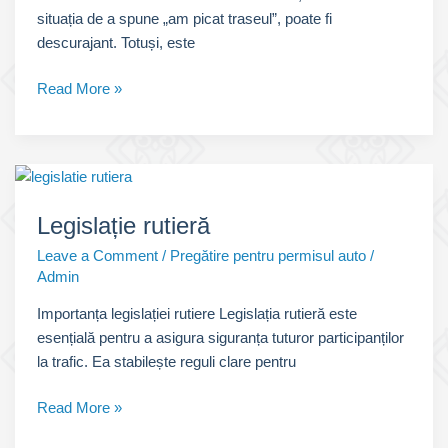
situația de a spune „am picat traseul”, poate fi
descurajant. Totuși, este
Am
Read More »
picat
traseul:
Ghid
complet
pentru
Legislație rutieră
a
Leave a Comment
/
Pregătire pentru permisul auto
/
doua
Admin
șansă
Importanța legislației rutiere Legislația rutieră este
esențială pentru a asigura siguranța tuturor participanților
la trafic. Ea stabilește reguli clare pentru
Legislație
Read More »
rutieră