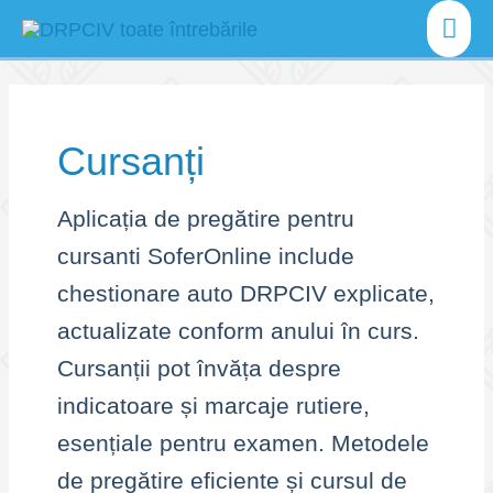
Skip
Mai
to
content
Men
Cursanți
Aplicația de pregătire pentru
cursanti SoferOnline include
chestionare auto DRPCIV explicate,
actualizate conform anului în curs.
Cursanții pot învăța despre
indicatoare și marcaje rutiere,
esențiale pentru examen. Metodele
de pregătire eficiente și cursul de