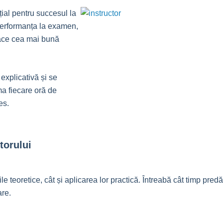
țial pentru succesul la
r performanța la examen,
 face cea mai bună
explicativă și se
ma fiecare oră de
es.
torului
le teoretice, cât și aplicarea lor practică. Întreabă cât timp predă
are.