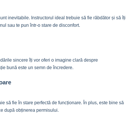
nt inevitabile. Instructorul ideal trebuie să fie răbdător și să îți
nul sau te pun într-o stare de disconfort.
ările sincere îți vor oferi o imagine clară despre
tație bună este un semn de încredere.
oare
ie să fie în stare perfectă de funcționare. În plus, este bine să
uce după obținerea permisului.