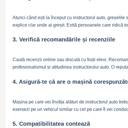
Atunci când ești la început cu instructorul auto, greșelile su
explice clar unde ai greșit. Evită persoanele care ridică to
3. Verifică recomandările și recenziile
Caută recenzii online sau discută cu foști elevi. Recomand
profesionalismul și atitudinea instructorului auto. O repu
4. Asigură-te că are o mașină corespunzăt
Mașina pe care vei învăța alături de instructorul auto trebu
exersezi pe un vehicul similar cu cel pe care îl vei cond
5. Compatibilitatea contează