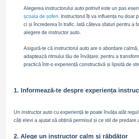
Alegerea instructorului auto potrivit este un pas esen
școala de șoferi
. Instructorul îți va influența nu doa
ci și încrederea în trafic. Iată câteva sfaturi pentru a
alegere de instructor auto.
Asigură-te că instructorul auto are o abordare calmă, 
adaptează ritmului tău de învățare, pentru a transfor
practică într-o experiență constructivă și lipsită de str
1. Informează-te despre experiența instruc
Un instructor auto cu experiență te poate învăța atât reguli
câți elevi a ajutat să obțină permisul și ce stil de predare 
2. Alege un instructor calm și răbdător