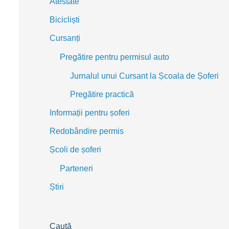
Atestate
Bicicliști
Cursanți
Pregătire pentru permisul auto
Jurnalul unui Cursant la Școala de Șoferi
Pregătire practică
Informații pentru șoferi
Redobândire permis
Școli de șoferi
Parteneri
Știri
Caută