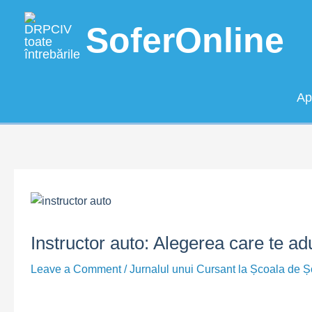
Skip
to
SoferOnline
content
Ap
Instructor auto: Alegerea care te 
Leave a Comment
/
Jurnalul unui Cursant la Școala de Ș