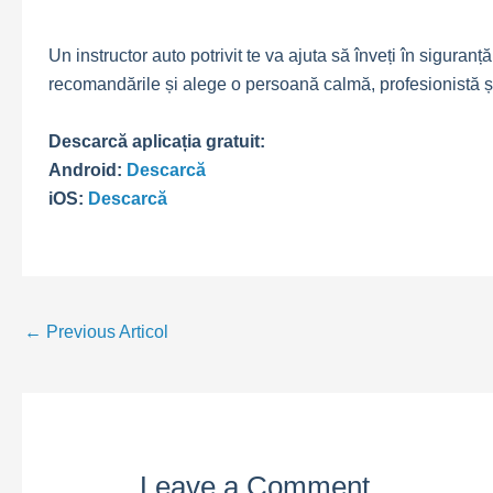
Un instructor auto potrivit te va ajuta să înveți în siguranț
recomandările și alege o persoană calmă, profesionistă ș
Descarcă aplicația gratuit:
Android:
Descarcă
iOS:
Descarcă
Post
←
Previous Articol
navigation
Leave a Comment