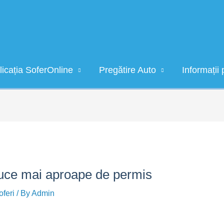
licația SoferOnline
Pregătire Auto
Informații 
aduce mai aproape de permis
oferi
/ By
Admin