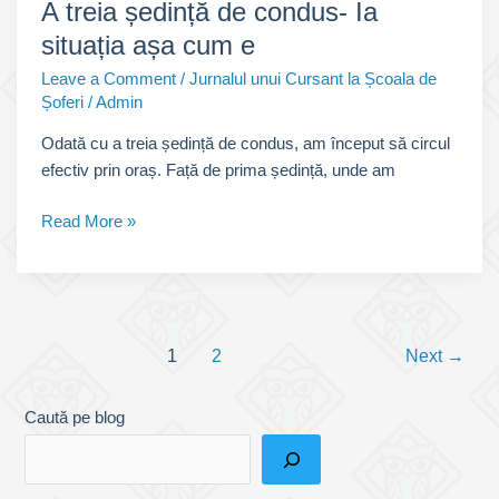
A treia ședință de condus- Ia
situația așa cum e
Leave a Comment
/
Jurnalul unui Cursant la Școala de
Șoferi
/
Admin
Odată cu a treia ședință de condus, am început să circul
efectiv prin oraș. Față de prima ședință, unde am
A
Read More »
treia
ședință
de
condus-
Post
Ia
1
2
Next
→
pagination
situația
așa
Caută pe blog
cum
e