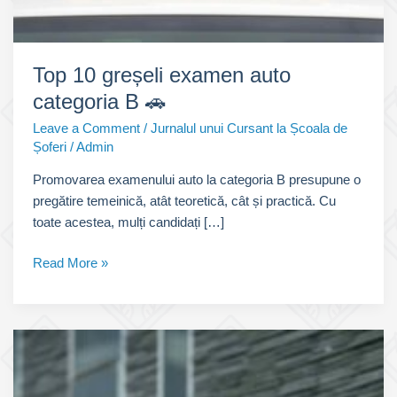
Top 10 greșeli examen auto
categoria B 🚗
Leave a Comment
/
Jurnalul unui Cursant la Școala de
Șoferi
/
Admin
Promovarea examenului auto la categoria B presupune o
pregătire temeinică, atât teoretică, cât și practică. Cu
toate acestea, mulți candidați […]
Top
Read More »
10
greșeli
examen
auto
categoria
B