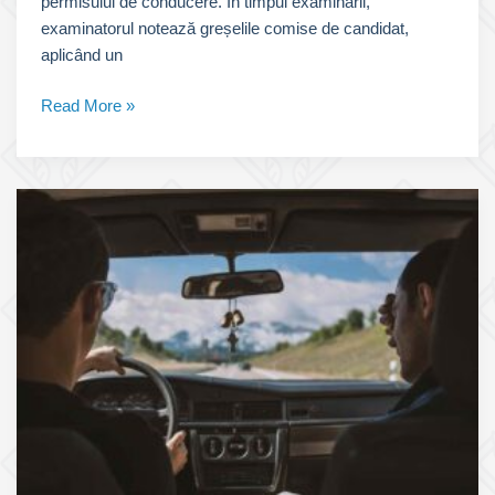
permisului de conducere. În timpul examinării,
examinatorul notează greșelile comise de candidat,
aplicând un
Puncte
Read More »
Penalizare
Traseu
pentru
Categoria
B