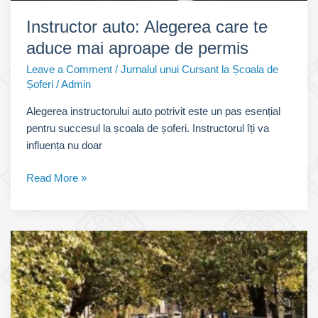
Instructor auto: Alegerea care te
aduce mai aproape de permis
Leave a Comment
/
Jurnalul unui Cursant la Școala de
Șoferi
/
Admin
Alegerea instructorului auto potrivit este un pas esențial
pentru succesul la școala de șoferi. Instructorul îți va
influența nu doar
Instructor
Read More »
auto:
Alegerea
care
te
aduce
mai
aproape
de