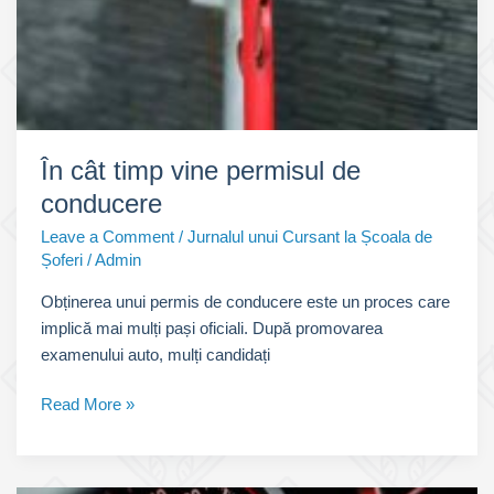
În cât timp vine permisul de
conducere
Leave a Comment
/
Jurnalul unui Cursant la Școala de
Șoferi
/
Admin
Obținerea unui permis de conducere este un proces care
implică mai mulți pași oficiali. După promovarea
examenului auto, mulți candidați
În
Read More »
cât
timp
vine