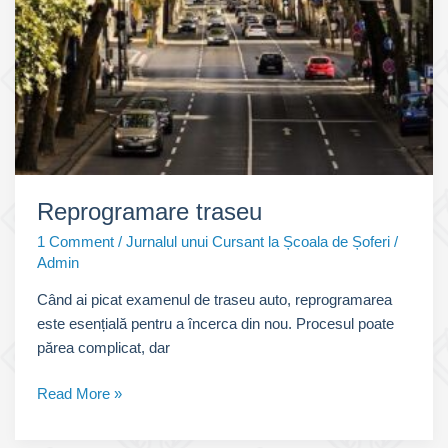
permis
Reprogramare traseu
1 Comment
/
Jurnalul unui Cursant la Școala de Șoferi
/
Admin
Când ai picat examenul de traseu auto, reprogramarea
este esențială pentru a încerca din nou. Procesul poate
părea complicat, dar
Reprogramare
Read More »
traseu