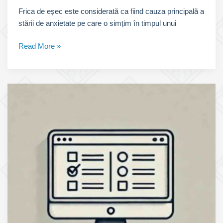
Frica de eșec este considerată ca fiind cauza principală a
stării de anxietate pe care o simțim în timpul unui
Emoții
Read More »
la
examenul
auto
–
Cum
să
le
reduci?