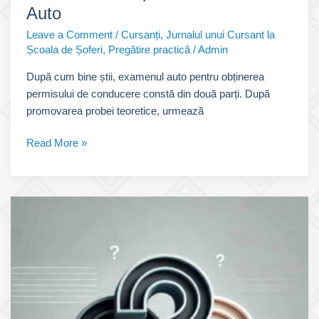
Auto
Leave a Comment
/
Cursanți
,
Jurnalul unui Cursant la
Școala de Șoferi
,
Pregătire practică
/
Admin
După cum bine știi, examenul auto pentru obținerea
permisului de conducere constă din două parți. După
promovarea probei teoretice, urmează
Ce
Read More »
se
greșește
cel
mai
des
la
traseu
–
Proba
practică