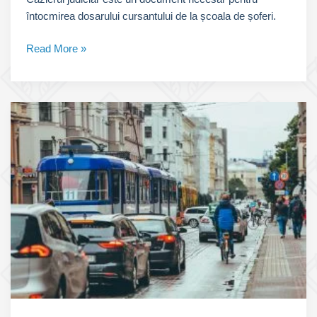
întocmirea dosarului cursantului de la școala de șoferi.
Cazierul
Read More »
Judiciar-
pentru
Școala
de
Șoferi