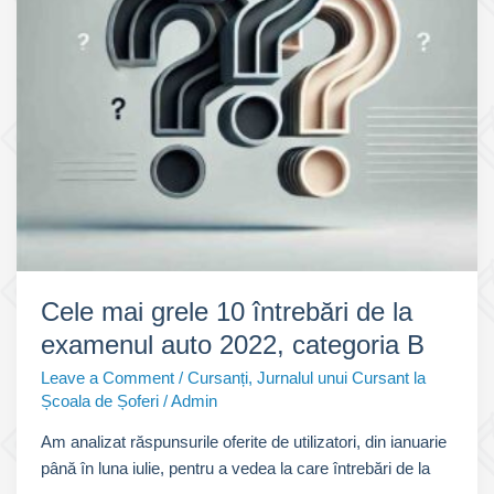
Examenul
Auto
Cele mai grele 10 întrebări de la
examenul auto 2022, categoria B
Leave a Comment
/
Cursanți
,
Jurnalul unui Cursant la
Școala de Șoferi
/
Admin
Am analizat răspunsurile oferite de utilizatori, din ianuarie
până în luna iulie, pentru a vedea la care întrebări de la