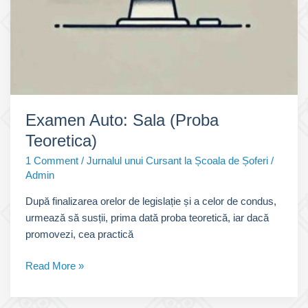
Examen Auto: Sala (Proba
Teoretica)
1 Comment
/
Jurnalul unui Cursant la Școala de Șoferi
/
Admin
După finalizarea orelor de legislație și a celor de condus,
urmează să susții, prima dată proba teoretică, iar dacă
promovezi, cea practică
Examen
Read More »
Auto:
Sala