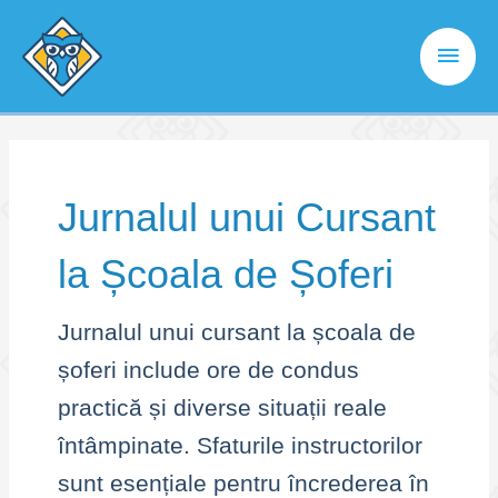
Skip
to
Main
content
Men
Jurnalul unui Cursant
la Școala de Șoferi
Jurnalul unui cursant la școala de
șoferi include ore de condus
practică și diverse situații reale
întâmpinate. Sfaturile instructorilor
sunt esențiale pentru încrederea în