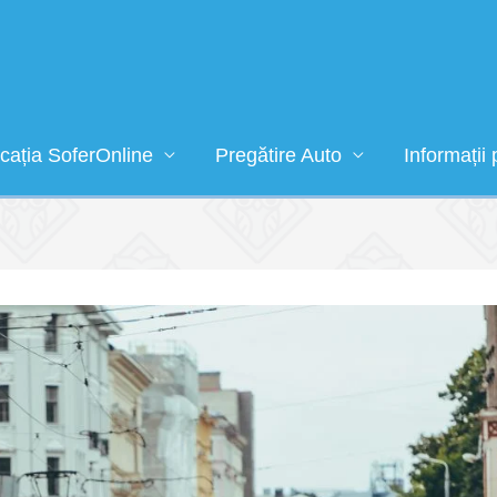
icația SoferOnline
Pregătire Auto
Informații 