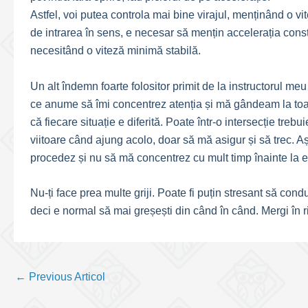
Astfel, voi putea controla mai bine virajul, menținând o vi
de intrarea în sens, e necesar să mențin accelerația cons
necesitând o viteză minimă stabilă.
Un alt îndemn foarte folositor primit de la instructorul meu
ce anume să îmi concentrez atenția și mă gândeam la toate
că fiecare situație e diferită. Poate într-o intersecție treb
viitoare când ajung acolo, doar să mă asigur și să trec. A
procedez și nu să mă concentrez cu mult timp înainte la e
Nu-ți face prea multe griji. Poate fi puțin stresant să con
deci e normal să mai greșești din când în când. Mergi în rit
Post
←
Previous Articol
navigation