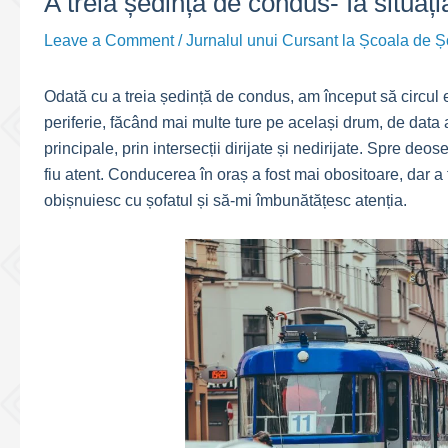
A treia ședință de condus- Ia situaț
Leave a Comment
/
Jurnalul unui Cursant la Școala de Ș
Odată cu a treia ședință de condus, am început să circul e
periferie, făcând mai multe ture pe același drum, de data a
principale, prin intersecții dirijate și nedirijate. Spre deos
fiu atent. Conducerea în oraș a fost mai obositoare, dar a
obișnuiesc cu șofatul și să-mi îmbunătățesc atenția.