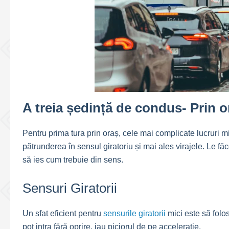
A treia ședință de condus- Prin o
Pentru prima tura prin oraș, cele mai complicate lucruri mi 
pătrunderea în sensul giratoriu și mai ales virajele. Le 
să ies cum trebuie din sens.
Sensuri Giratorii
Un sfat eficient pentru
sensurile giratorii
mici este să folo
pot intra fără oprire, iau piciorul de pe accelerație.