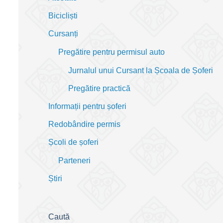
Bicicliști
Cursanți
Pregătire pentru permisul auto
Jurnalul unui Cursant la Școala de Șoferi
Pregătire practică
Informații pentru șoferi
Redobândire permis
Școli de șoferi
Parteneri
Știri
Caută