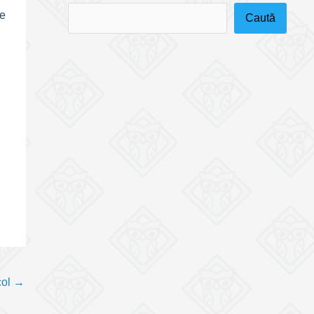
te
Caută
col
→