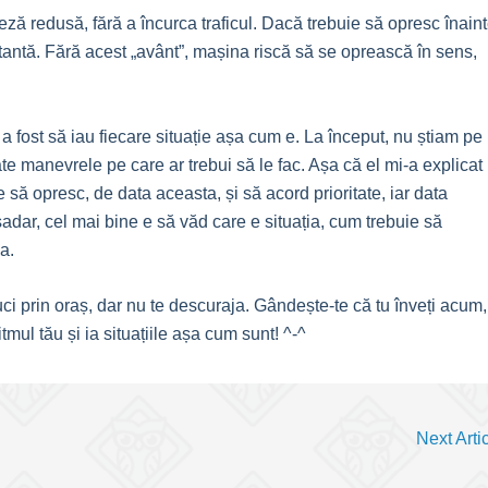
teză redusă, fără a încurca traficul. Dacă trebuie să opresc înain
tantă. Fără acest „avânt”, mașina riscă să se oprească în sens,
 a fost să iau fiecare situație așa cum e. La început, nu știam pe
 manevrele pe care ar trebui să le fac. Așa că el mi-a explicat
uie să opresc, de data aceasta, și să acord prioritate, iar data
șadar, cel mai bine e să văd care e situația, cum trebuie să
a.
duci prin oraș, dar nu te descuraja. Gândește-te că tu înveți acum,
mul tău și ia situațiile așa cum sunt! ^-^
Next Arti