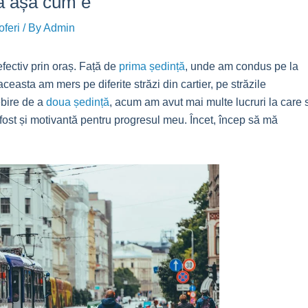
ia așa cum e
oferi
/ By
Admin
fectiv prin oraș. Față de
prima ședință
, unde am condus pe la
ceasta am mers pe diferite străzi din cartier, pe străzile
ebire de a
doua ședință
, acum am avut mai multe lucruri la care 
 fost și motivantă pentru progresul meu. Încet, încep să mă