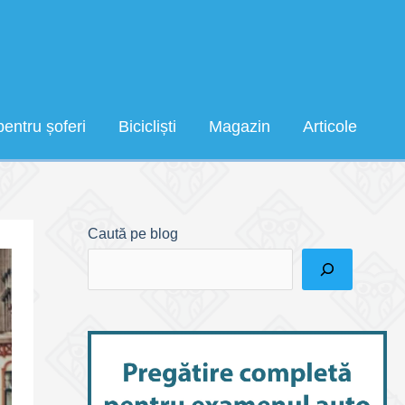
pentru șoferi
Bicicliști
Magazin
Articole
Caută pe blog