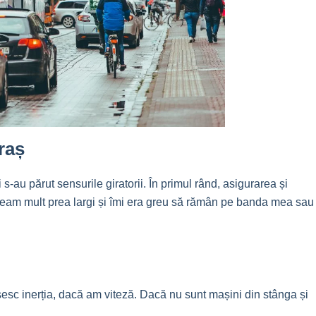
raș
s-au părut sensurile giratorii. În primul rând, asigurarea și
făceam mult prea largi și îmi era greu să rămân pe banda mea sau
sesc inerția, dacă am viteză. Dacă nu sunt mașini din stânga și