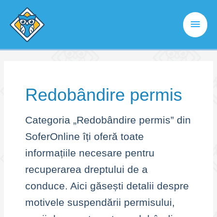
Skip
to
Main
content
Men
Redobândire permis
Categoria „Redobândire permis” din
SoferOnline îți oferă toate
informațiile necesare pentru
recuperarea dreptului de a
conduce. Aici găsești detalii despre
motivele suspendării permisului,