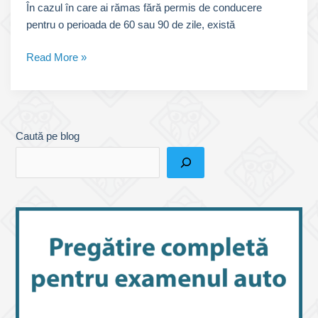
În cazul în care ai rămas fără permis de conducere
pentru o perioada de 60 sau 90 de zile, există
Redobândirea
Read More »
(recuperarea)
permisului
de
conducere
Caută pe blog
suspendat
2023