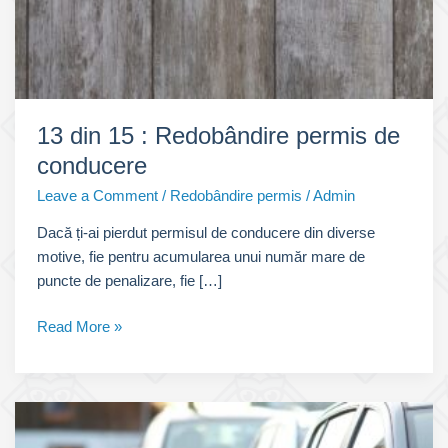
13 din 15 : Redobândire permis de
conducere
Leave a Comment
/
Redobândire permis
/
Admin
Dacă ți-ai pierdut permisul de conducere din diverse
motive, fie pentru acumularea unui număr mare de
puncte de penalizare, fie […]
13
Read More »
din
15
:
Redobândire
permis