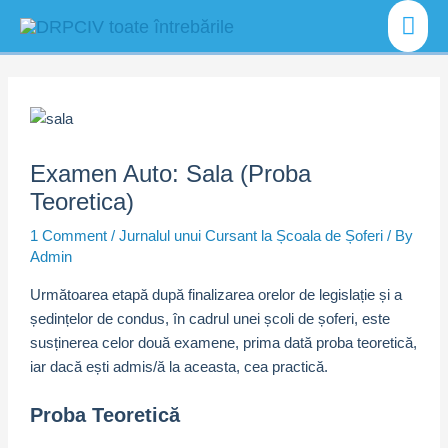
Skip
Mai
to
content
Men
Examen Auto: Sala (Proba
Teoretica)
1 Comment
/
Jurnalul unui Cursant la Școala de Șoferi
/ By
Admin
Următoarea etapă după finalizarea orelor de legislație și a
ședințelor de condus, în cadrul unei școli de șoferi, este
susținerea celor două examene, prima dată proba teoretică,
iar dacă ești admis/ă la aceasta, cea practică.
Proba Teoretică