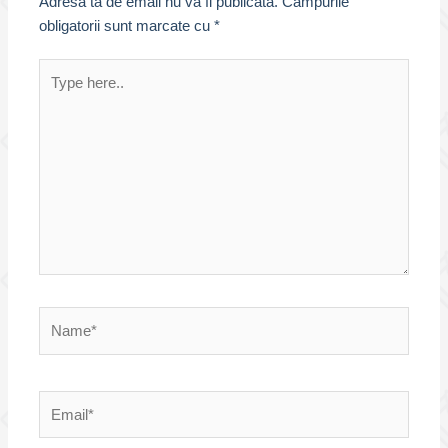
Adresa ta de email nu va fi publicată.
Câmpurile
obligatorii sunt marcate cu
*
Type
here..
Name*
Email*