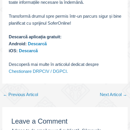
toate informațiile necesare la îndemână.
Transformă drumul spre permis într-un parcurs sigur și bine
planificat cu sprijinul SoferOnline!
Descarcă aplicația gratuit:
Android:
Descarcă
iOS:
Descarcă
Descoperă mai multe în articolul dedicat despre
Chestionare DRPCIV / DGPCI.
Post
←
Previous Articol
Next Articol
→
navigation
Leave a Comment