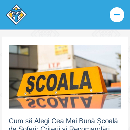
Skip
to
Main
content
Men
Cum să Alegi Cea Mai Bună Școală
de Șoferi: Criterii și Recomandări