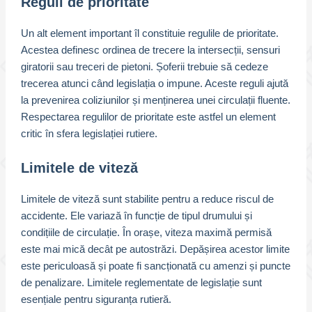
Reguli de prioritate
Un alt element important îl constituie regulile de prioritate.
Acestea definesc ordinea de trecere la intersecții, sensuri
giratorii sau treceri de pietoni. Șoferii trebuie să cedeze
trecerea atunci când legislația o impune. Aceste reguli ajută
la prevenirea coliziunilor și menținerea unei circulații fluente.
Respectarea regulilor de prioritate este astfel un element
critic în sfera legislației rutiere.
Limitele de viteză
Limitele de viteză sunt stabilite pentru a reduce riscul de
accidente. Ele variază în funcție de tipul drumului și
condițiile de circulație. În orașe, viteza maximă permisă
este mai mică decât pe autostrăzi. Depășirea acestor limite
este periculoasă și poate fi sancționată cu amenzi și puncte
de penalizare. Limitele reglementate de legislație sunt
esențiale pentru siguranța rutieră.