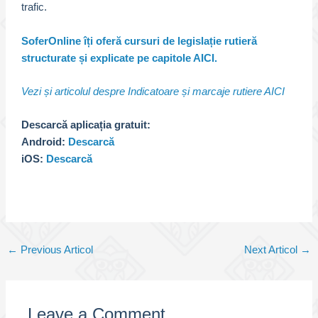
trafic.
SoferOnline îți oferă cursuri de legislație rutieră
structurate și explicate pe capitole AICI.
Vezi și articolul despre Indicatoare și marcaje rutiere AICI
Descarcă aplicația gratuit:
Android:
Descarcă
iOS:
Descarcă
Post
←
Previous Articol
Next Articol
→
navigation
Leave a Comment