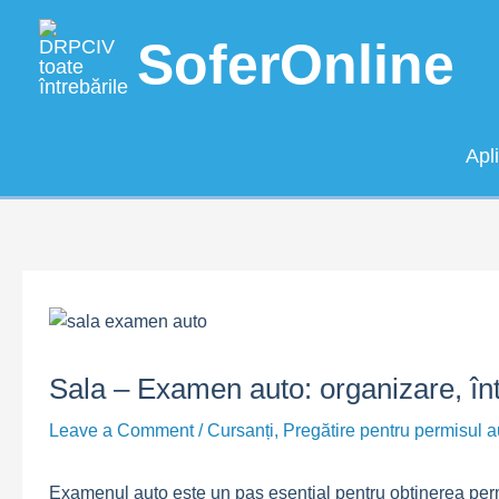
Skip
to
SoferOnline
content
Apl
Sala – Examen auto: organizare, înt
Leave a Comment
/
Cursanți
,
Pregătire pentru permisul a
Examenul auto este un pas esențial pentru obținerea permi