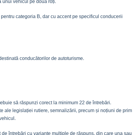
unui vehicul pe două roți.
pentru categoria B, dar cu accent pe specificul conducerii
destinată conducătorilor de autoturisme.
rebuie să răspunzi corect la minimum 22 de întrebări.
e ale legislației rutiere, semnalizării, precum și noțiuni de prim
vehicul.
t de întrebări cu variante multiple de răspuns, din care una sau