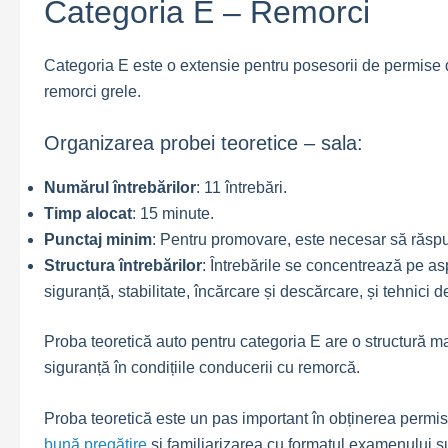
Categoria E – Remorci
Categoria E este o extensie pentru posesorii de permise d
remorci grele.
Organizarea probei teoretice – sala:
Numărul întrebărilor
: 11 întrebări.
Timp alocat
: 15 minute.
Punctaj minim
: Pentru promovare, este necesar să răspu
Structura întrebărilor
: Întrebările se concentrează pe as
siguranță, stabilitate, încărcare și descărcare, și tehnici
Proba teoretică auto pentru categoria E are o structură ma
siguranță în condițiile conducerii cu remorcă.
Proba teoretică este un pas important în obținerea permis
bună pregătire
și familiarizarea cu formatul examenului s