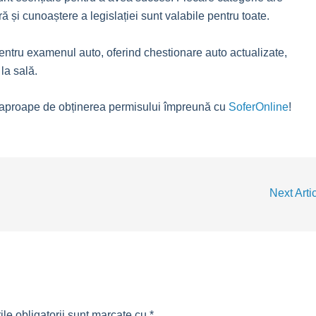
ră și cunoaștere a legislației sunt valabile pentru toate.
pentru examenul auto, oferind chestionare auto actualizate,
la sală.
ai aproape de obținerea permisului împreună cu
SoferOnline
!
Next Arti
le obligatorii sunt marcate cu
*