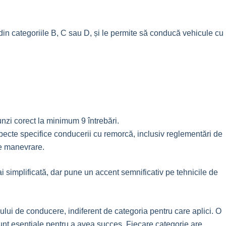
in categoriile B, C sau D, și le permite să conducă vehicule cu
nzi corect la minimum 9 întrebări.
pecte specifice conducerii cu remorcă, inclusiv reglementări de
 de manevrare.
i simplificată, dar pune un accent semnificativ pe tehnicile de
ului de conducere, indiferent de categoria pentru care aplici. O
unt esențiale pentru a avea succes. Fiecare categorie are