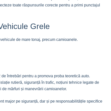
lecteze toate răspunsurile corecte pentru a primi punctajul
Vehicule Grele
 vehicule de mare tonaj, precum camioanele.
2 de întrebări pentru a promova proba teoretică auto.
slație rutieră, siguranță în trafic, noțiuni tehnice legate de
i de mărfuri și manevrării camioanelor.
 major pe siguranță, dar și pe responsabilitățile specifice