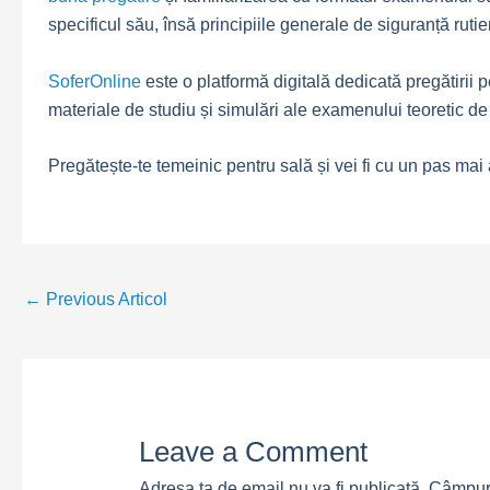
specificul său, însă principiile generale de siguranță rutie
SoferOnline
este o platformă digitală dedicată pregătirii 
materiale de studiu și simulări ale examenului teoretic de 
Pregătește-te temeinic pentru sală și vei fi cu un pas m
Post
←
Previous Articol
navigation
Leave a Comment
Adresa ta de email nu va fi publicată.
Câmpuri