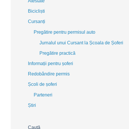
Atestate
Bicicliști
Cursanți
Pregătire pentru permisul auto
Jurnalul unui Cursant la Școala de Șoferi
Pregătire practică
Informații pentru șoferi
Redobândire permis
Școli de șoferi
Parteneri
Știri
Caută