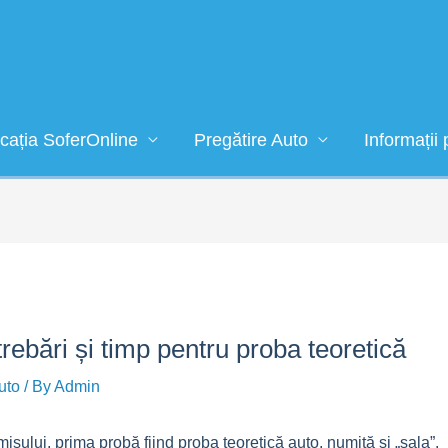
icația SoferOnline
Pregătire Auto
Informații 
rebări și timp pentru proba teoretică
uto
/ By
Admin
sului, prima probă fiind proba teoretică auto, numită și „sala”.